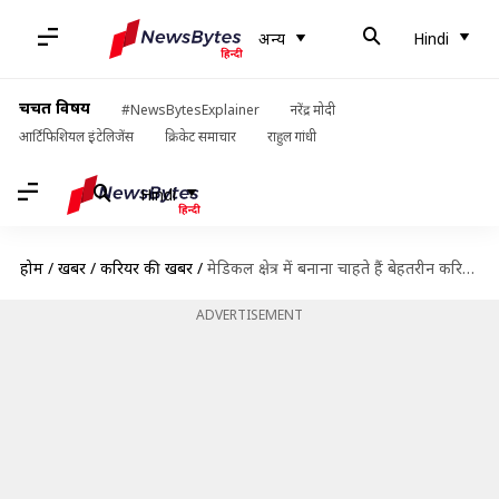
अन्य
Hindi
चर्चित विषय
#NewsBytesExplainer
नरेंद्र मोदी
आर्टिफिशियल इंटेलिजेंस
क्रिकेट समाचार
राहुल गांधी
Hindi
होम
/
खबरें
/
करियर की खबरें
/
मेडिकल क्षेत्र में बनाना चाहते हैं बेहतरीन करियर तो इन भर्तियों के लिए करें आवेदन
ADVERTISEMENT