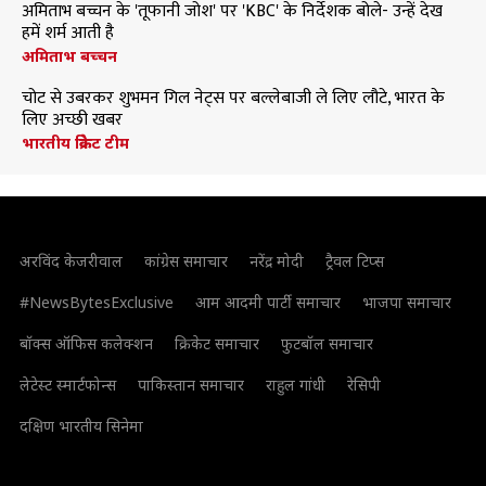
अमिताभ बच्चन के 'तूफानी जोश' पर 'KBC' के निर्देशक बोले- उन्हें देख
हमें शर्म आती है
अमिताभ बच्चन
चोट से उबरकर शुभमन गिल नेट्स पर बल्लेबाजी ले लिए लौटे, भारत के
लिए अच्छी खबर
भारतीय क्रिकेट टीम
अरविंद केजरीवाल
कांग्रेस समाचार
नरेंद्र मोदी
ट्रैवल टिप्स
#NewsBytesExclusive
आम आदमी पार्टी समाचार
भाजपा समाचार
बॉक्स ऑफिस कलेक्शन
क्रिकेट समाचार
फुटबॉल समाचार
लेटेस्ट स्मार्टफोन्स
पाकिस्तान समाचार
राहुल गांधी
रेसिपी
दक्षिण भारतीय सिनेमा