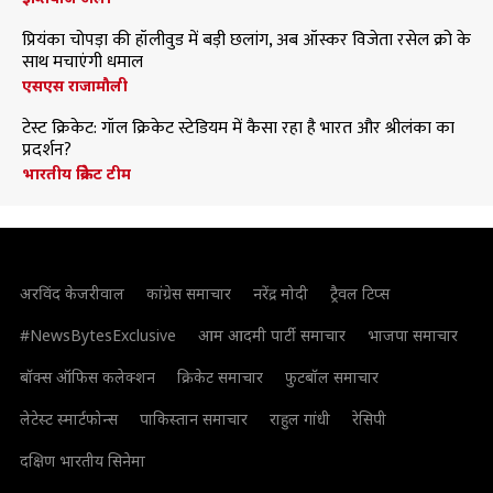
प्रियंका चोपड़ा की हॉलीवुड में बड़ी छलांग, अब ऑस्कर विजेता रसेल क्रो के
साथ मचाएंगी धमाल
एसएस राजामौली
टेस्ट क्रिकेट: गॉल क्रिकेट स्टेडियम में कैसा रहा है भारत और श्रीलंका का
प्रदर्शन?
भारतीय क्रिकेट टीम
अरविंद केजरीवाल
कांग्रेस समाचार
नरेंद्र मोदी
ट्रैवल टिप्स
#NewsBytesExclusive
आम आदमी पार्टी समाचार
भाजपा समाचार
बॉक्स ऑफिस कलेक्शन
क्रिकेट समाचार
फुटबॉल समाचार
लेटेस्ट स्मार्टफोन्स
पाकिस्तान समाचार
राहुल गांधी
रेसिपी
दक्षिण भारतीय सिनेमा