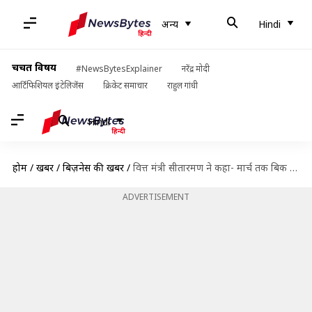
अन्य
Hindi
चर्चित विषय
#NewsBytesExplainer
नरेंद्र मोदी
आर्टिफिशियल इंटेलिजेंस
क्रिकेट समाचार
राहुल गांधी
Hindi
होम
/
खबरें
/
बिज़नेस की खबरें
/
वित्त मंत्री सीतारमण ने कहा- मार्च तक बिक जाएंगी कर्ज में डूबी ये दो सरकारी कंपनियां
ADVERTISEMENT