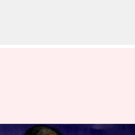
वित्त मंत्री सीतारमण ने कहा- मार्च तक