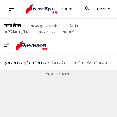
अन्य
Hindi
चर्चित विषय
#NewsBytesExplainer
नरेंद्र मोदी
आर्टिफिशियल इंटेलिजेंस
क्रिकेट समाचार
राहुल गांधी
Hindi
होम
/
खबरें
/
दुनिया की खबरें
/
दक्षिण कोरिया में '10-मिनट सिटी' की योजना पर हो रहा काम, क्या होगी विशेषता?
ADVERTISEMENT