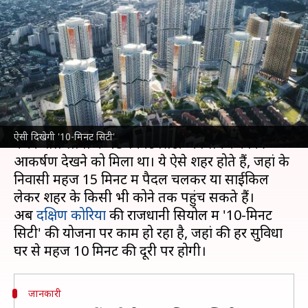
योजना पर हो रहा काम, क्या होगी
विशेषता?
लेखन
Nov 24, 2021
05:01 pm
प्रमोद कुमार
क्या है खबर?
कोरोना वायरस
महामारी के दौरान शहरों की प्लानिंग तैयार
ऐसी दिखेगी '10-मिनट सिटी'
करने वाले लोगों में '15-मिनट सिटी' को लेकर काफी
आकर्षण देखने को मिला था। ये ऐसे शहर होते हैं, जहां के
निवासी महज 15 मिनट में पैदल चलकर या साईकिल
लेकर शहर के किसी भी कोने तक पहुंच सकते हैं।
अब
दक्षिण कोरिया
की राजधानी सियोल में '10-मिनट
सिटी' की योजना पर काम हो रहा है, जहां की हर सुविधा
जानकारी