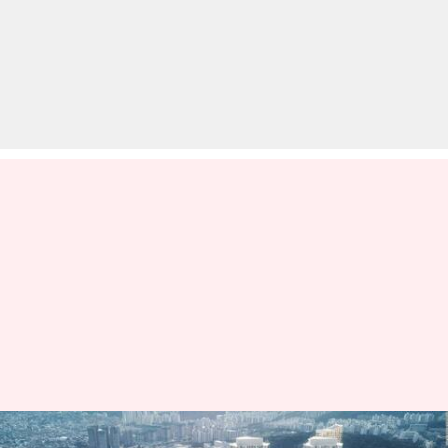
दक्षिण कोरिया में '10-मिनट सिटी' की