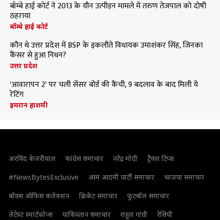
बॉम्बे हाई कोर्ट ने 2013 के यौन उत्पीड़न मामले में तरुण तेजपाल को दोषी
ठहराया
बॉम्बे हाई कोर्ट
कौन थे उत्तर प्रदेश में BSP के इकलौते विधायक उमाशंकर सिंह, जिनका
कैंसर से हुआ निधन?
उत्तर प्रदेश
'आवारापन 2' पर चली सेंसर बोर्ड की कैंची, 9 बदलाव के बाद मिली ये
रेटिंग
इमरान हाशमी
अरविंद केजरीवाल
कांग्रेस समाचार
नरेंद्र मोदी
ट्रैवल टिप्स
#NewsBytesExclusive
आम आदमी पार्टी समाचार
भाजपा समाचार
बॉक्स ऑफिस कलेक्शन
क्रिकेट समाचार
फुटबॉल समाचार
लेटेस्ट स्मार्टफोन्स
पाकिस्तान समाचार
राहुल गांधी
रेसिपी