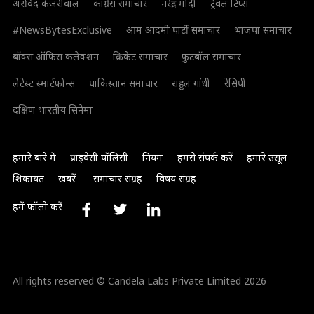
अरविंद केजरीवाल
कांग्रेस समाचार
नरेंद्र मोदी
ट्रैवल टिप्स
#NewsBytesExclusive
आम आदमी पार्टी समाचार
भाजपा समाचार
बॉक्स ऑफिस कलेक्शन
क्रिकेट समाचार
फुटबॉल समाचार
लेटेस्ट स्मार्टफोन्स
पाकिस्तान समाचार
राहुल गांधी
रेसिपी
दक्षिण भारतीय सिनेमा
हमारे बारे में
प्राइवेसी पॉलिसी
नियम
हमसे संपर्क करें
हमारे उसूल
शिकायत
खबरें
समाचार संग्रह
विषय संग्रह
हमें फॉलो करें
All rights reserved © Candela Labs Private Limited 2026