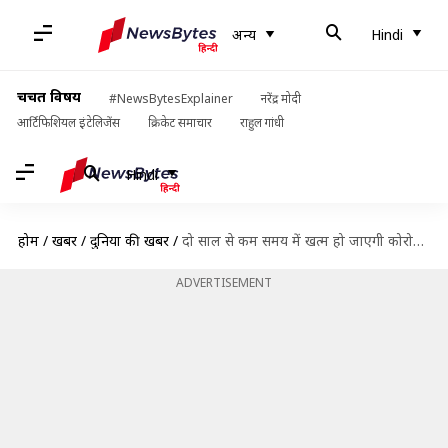
अन्य
Hindi
चर्चित विषय
#NewsBytesExplainer
नरेंद्र मोदी
आर्टिफिशियल इंटेलिजेंस
क्रिकेट समाचार
राहुल गांधी
Hindi
होम
/
खबरें
/
दुनिया की खबरें
/
दो साल से कम समय में खत्म हो जाएगी कोरोना वायरस महामारी, WHO ने जताई उम्मीद
ADVERTISEMENT