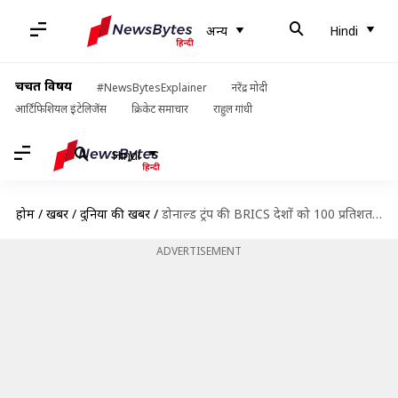
अन्य
Hindi
चर्चित विषय
#NewsBytesExplainer
नरेंद्र मोदी
आर्टिफिशियल इंटेलिजेंस
क्रिकेट समाचार
राहुल गांधी
Hindi
होम
/
खबरें
/
दुनिया की खबरें
/
डोनाल्ड ट्रंप की BRICS देशों को 100 प्रतिशत शुल्क लगाने की धमकी, भारत भी है शामिल
ADVERTISEMENT