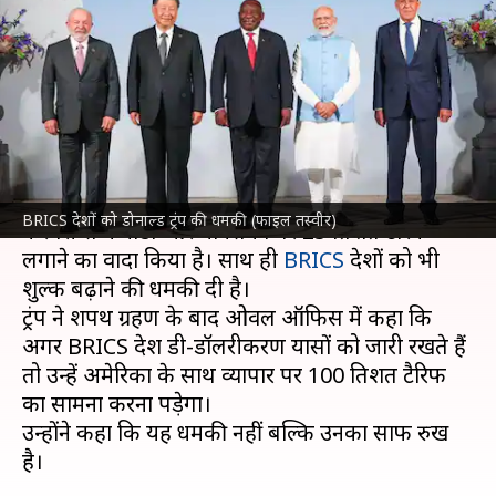
प्रतिशत शुल्क लगाने की धमकी, भारत
भी है शामिल
लेखन
Jan 21, 2025
01:38 pm
गजेंद्र
क्या है खबर?
अमेरिका के राष्ट्रपति
डोनाल्ड ट्रंप
ने सत्ता संभालते ही
BRICS देशों को डोनाल्ड ट्रंप की धमकी (फाइल तस्वीर)
फरवरी से कनाडा और मेक्सिको पर 25 प्रतिशत टैरिफ
लगाने का वादा किया है। साथ ही
BRICS
देशों को भी
शुल्क बढ़ाने की धमकी दी है।
ट्रंप ने शपथ ग्रहण के बाद ओवल ऑफिस में कहा कि
अगर BRICS देश डी-डॉलरीकरण प्रयासों को जारी रखते हैं
तो उन्हें अमेरिका के साथ व्यापार पर 100 प्रतिशत टैरिफ
का सामना करना पड़ेगा।
उन्होंने कहा कि यह धमकी नहीं बल्कि उनका साफ रुख