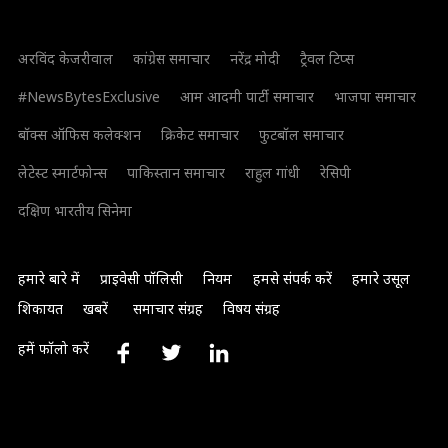
अरविंद केजरीवाल
कांग्रेस समाचार
नरेंद्र मोदी
ट्रैवल टिप्स
#NewsBytesExclusive
आम आदमी पार्टी समाचार
भाजपा समाचार
बॉक्स ऑफिस कलेक्शन
क्रिकेट समाचार
फुटबॉल समाचार
लेटेस्ट स्मार्टफोन्स
पाकिस्तान समाचार
राहुल गांधी
रेसिपी
दक्षिण भारतीय सिनेमा
हमारे बारे में
प्राइवेसी पॉलिसी
नियम
हमसे संपर्क करें
हमारे उसूल
शिकायत
खबरें
समाचार संग्रह
विषय संग्रह
हमें फॉलो करें