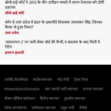
बॉम्बे हाई कोर्ट ने 2013 के यौन उत्पीड़न मामले में तरुण तेजपाल को दोषी
ठहराया
बॉम्बे हाई कोर्ट
कौन थे उत्तर प्रदेश में BSP के इकलौते विधायक उमाशंकर सिंह, जिनका
कैंसर से हुआ निधन?
उत्तर प्रदेश
'आवारापन 2' पर चली सेंसर बोर्ड की कैंची, 9 बदलाव के बाद मिली ये
रेटिंग
इमरान हाशमी
अरविंद केजरीवाल
कांग्रेस समाचार
नरेंद्र मोदी
ट्रैवल टिप्स
#NewsBytesExclusive
आम आदमी पार्टी समाचार
भाजपा समाचार
बॉक्स ऑफिस कलेक्शन
क्रिकेट समाचार
फुटबॉल समाचार
लेटेस्ट स्मार्टफोन्स
पाकिस्तान समाचार
राहुल गांधी
रेसिपी