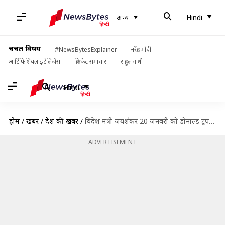
अन्य
Hindi
चर्चित विषय
#NewsBytesExplainer
नरेंद्र मोदी
आर्टिफिशियल इंटेलिजेंस
क्रिकेट समाचार
राहुल गांधी
Hindi
होम
/
खबरें
/
देश की खबरें
/
विदेश मंत्री जयशंकर 20 जनवरी को डोनाल्ड ट्रंप के शपथ ग्रहण समारोह में होंगे शामिल
ADVERTISEMENT