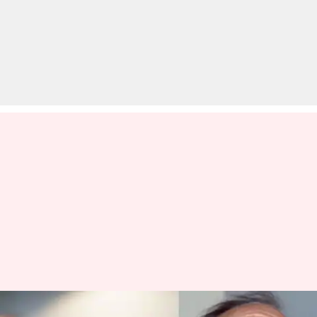
प्रसिद्ध हास्य अभिनेता एरिक मोरेकैम्बे