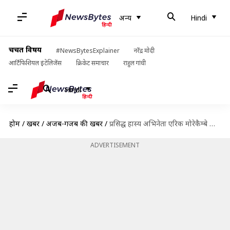
अन्य
Hindi
चर्चित विषय
#NewsBytesExplainer
नरेंद्र मोदी
आर्टिफिशियल इंटेलिजेंस
क्रिकेट समाचार
राहुल गांधी
Hindi
होम
/
खबरें
/
अजब-गजब की खबरें
/
प्रसिद्ध हास्य अभिनेता एरिक मोरेकैम्बे का चश्मा हुआ नीलाम, 21 लाख रुपये से अधिक लगी बोली
ADVERTISEMENT