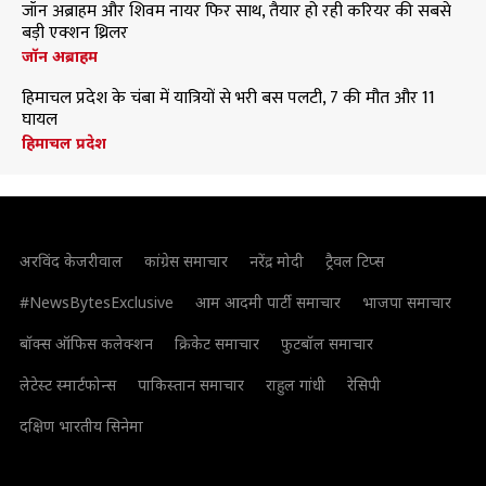
जॉन अब्राहम और शिवम नायर फिर साथ, तैयार हो रही करियर की सबसे
बड़ी एक्शन थ्रिलर
जॉन अब्राहम
हिमाचल प्रदेश के चंबा में यात्रियों से भरी बस पलटी, 7 की मौत और 11
घायल
हिमाचल प्रदेश
अरविंद केजरीवाल
कांग्रेस समाचार
नरेंद्र मोदी
ट्रैवल टिप्स
#NewsBytesExclusive
आम आदमी पार्टी समाचार
भाजपा समाचार
बॉक्स ऑफिस कलेक्शन
क्रिकेट समाचार
फुटबॉल समाचार
लेटेस्ट स्मार्टफोन्स
पाकिस्तान समाचार
राहुल गांधी
रेसिपी
दक्षिण भारतीय सिनेमा