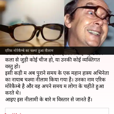
का चश्मा हुआ नीलाम, 21 लाख
रुपये से अधिक लगी बोली
लेखन
Jan 12, 2025
11:52 am
सयाली
क्या है खबर?
पुराने जमाने के अभिनेताओं से जुड़ी वस्तुओं को जमा
एरिक मोरेकैम्बे का चश्मा हुआ नीलाम
करना कई लोगों को पसंद होता है। फिर चाहे वह उनकी
कला से जुड़ी कोई चीज हो, या उनकी कोई व्यक्तिगत
वस्तु हो।
इसी कड़ी में अब पुराने समय के एक महान हास्य अभिनेता
का नायाब चश्मा नीलाम किया गया है। उनका नाम एरिक
मोरेकैम्बे है और वह अपने समय में लोगों के चहीते हुआ
करते थे।