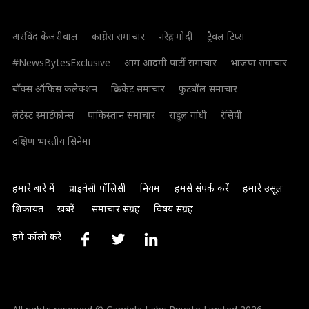
अरविंद केजरीवाल
कांग्रेस समाचार
नरेंद्र मोदी
ट्रैवल टिप्स
#NewsBytesExclusive
आम आदमी पार्टी समाचार
भाजपा समाचार
बॉक्स ऑफिस कलेक्शन
क्रिकेट समाचार
फुटबॉल समाचार
लेटेस्ट स्मार्टफोन्स
पाकिस्तान समाचार
राहुल गांधी
रेसिपी
दक्षिण भारतीय सिनेमा
हमारे बारे में
प्राइवेसी पॉलिसी
नियम
हमसे संपर्क करें
हमारे उसूल
शिकायत
खबरें
समाचार संग्रह
विषय संग्रह
हमें फॉलो करें