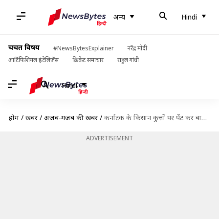
अन्य
Hindi
चर्चित विषय
#NewsBytesExplainer
नरेंद्र मोदी
आर्टिफिशियल इंटेलिजेंस
क्रिकेट समाचार
राहुल गांधी
Hindi
होम
/
खबरें
/
अजब-गजब की खबरें
/
कर्नाटक के किसान कुत्तों पर पेंट कर बाघ जैसा क्यों बना रहे हैं? देखें वायरल तस्वीरें
ADVERTISEMENT