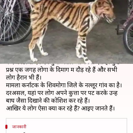
बाघ जैसा क्यों बना रहे हैं? देखें
वायरल तस्वीरें
लेखन
Dec 03, 2019
04:23 pm
अंजली
क्या है खबर?
ये बाघ है या कुत्ता? दिखने में तो बाघ लग रहा है, लेकिन
कद-काठी से एकदम कुत्ते जैसा। आजकल ऐसे ही कुछ
प्रश्न एक जगह लोगों के दिमाग में दौड़ रहे हैं और सभी
लोग हैरान भी हैं।
मामला कर्नाटक के शिवमोगा जिले के नल्लूर गांव का है।
दरअसल, यहां पर लोग अपने कुत्तों पर पेंट करके उन्हें
बाघ जैसा दिखाने की कोशिश कर रहे हैं।
जानकारी