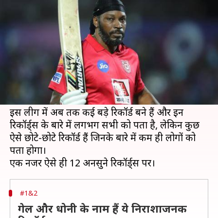
अनसुने रिकार्ड्स
लेखन
May 09, 2020
11:40 am
Neeraj Pandey
क्या है खबर?
शनिवार को इंडियन प्रीमियर लीग (IPL) के 12 साल पूरे हो
चुके हैं और लोग टूर्नामेंट के इन सफल सालों की अहम
चीजों को याद कर रहे हैं।
इस लीग में अब तक कई बड़े रिकॉर्ड बने हैं और इन
रिकॉर्ड्स के बारे में लगभग सभी को पता है, लेकिन कुछ
ऐसे छोटे-छोटे रिकॉर्ड हैं जिनके बारे में कम ही लोगों को
पता होगा।
#1&2
गेल और धोनी के नाम हैं ये निराशाजनक