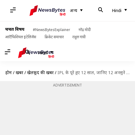
अन्य
Hindi
चर्चित विषय
#NewsBytesExplainer
नरेंद्र मोदी
आर्टिफिशियल इंटेलिजेंस
क्रिकेट समाचार
राहुल गांधी
Hindi
होम
/
खबरें
/
खेलकूद की खबरें
/
IPL के पूरे हुए 12 साल, जानिए 12 अनसुने रिकार्ड्स
ADVERTISEMENT