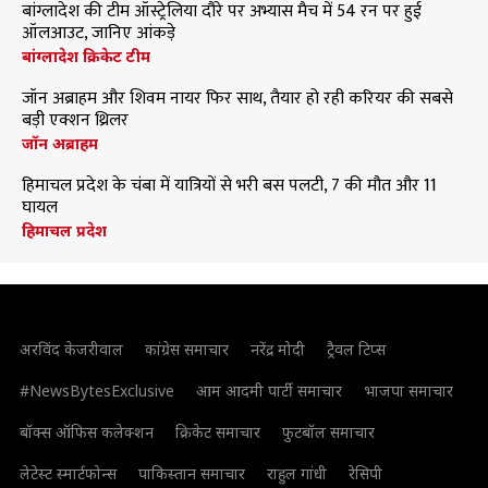
बांग्लादेश की टीम ऑस्ट्रेलिया दौरे पर अभ्यास मैच में 54 रन पर हुई
ऑलआउट, जानिए आंकड़े
बांग्लादेश क्रिकेट टीम
जॉन अब्राहम और शिवम नायर फिर साथ, तैयार हो रही करियर की सबसे
बड़ी एक्शन थ्रिलर
जॉन अब्राहम
हिमाचल प्रदेश के चंबा में यात्रियों से भरी बस पलटी, 7 की मौत और 11
घायल
हिमाचल प्रदेश
अरविंद केजरीवाल
कांग्रेस समाचार
नरेंद्र मोदी
ट्रैवल टिप्स
#NewsBytesExclusive
आम आदमी पार्टी समाचार
भाजपा समाचार
बॉक्स ऑफिस कलेक्शन
क्रिकेट समाचार
फुटबॉल समाचार
लेटेस्ट स्मार्टफोन्स
पाकिस्तान समाचार
राहुल गांधी
रेसिपी