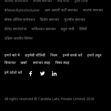
अरविंद केजरीवाल
कांग्रेस समाचार
नरेंद्र मोदी
ट्रैवल टिप्स
#NewsBytesExclusive
आम आदमी पार्टी समाचार
भाजपा समाचार
बॉक्स ऑफिस कलेक्शन
क्रिकेट समाचार
फुटबॉल समाचार
लेटेस्ट स्मार्टफोन्स
पाकिस्तान समाचार
राहुल गांधी
रेसिपी
दक्षिण भारतीय सिनेमा
हमारे बारे में
प्राइवेसी पॉलिसी
नियम
हमसे संपर्क करें
हमारे उसूल
शिकायत
खबरें
समाचार संग्रह
विषय संग्रह
हमें फॉलो करें
All rights reserved © Candela Labs Private Limited 2026