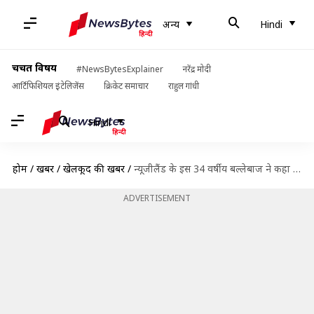
अन्य
Hindi
चर्चित विषय
#NewsBytesExplainer
नरेंद्र मोदी
आर्टिफिशियल इंटेलिजेंस
क्रिकेट समाचार
राहुल गांधी
Hindi
होम
/
खबरें
/
खेलकूद की खबरें
/
न्यूजीलैंड के इस 34 वर्षीय बल्लेबाज ने कहा क्रिकेट को अलविदा
ADVERTISEMENT