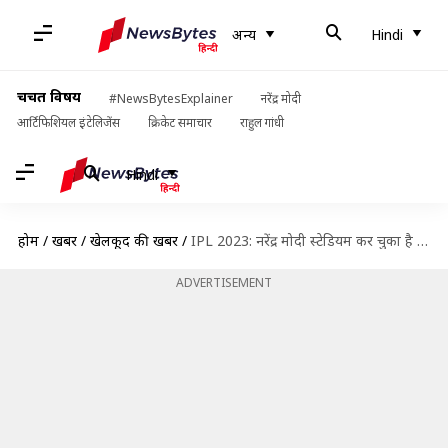
अन्य
Hindi
चर्चित विषय
#NewsBytesExplainer
नरेंद्र मोदी
आर्टिफिशियल इंटेलिजेंस
क्रिकेट समाचार
राहुल गांधी
Hindi
होम
/
खबरें
/
खेलकूद की खबरें
/
IPL 2023: नरेंद्र मोदी स्टेडियम कर चुका है 18 IPL मैचों की मेजबानी, जानिए रोचक आंकड़े
ADVERTISEMENT