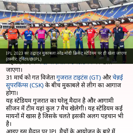
चुका है 18 IPL मैचों की मेजबानी,
जानिए रोचक आंकड़े
लेखन
Mar 30, 2023
07:04 pm
मनोज शर्मा
क्या है खबर?
IPL 2023 का उद्घाटन मुकाबला नरेंद्र मोदी क्रिकेट स्टेडियम पर ही खेला जाएगा
इंडियन प्रीमियर लीग (IPL)
का उद्घाटन मुकाबला
(तस्वीर: ट्विटर/@IPL)
अहमदाबाद के
नरेंद्र मोदी क्रिकेट स्टेडियम
पर खेला
जाएगा।
31 मार्च को गत विजेता
गुजरात टाइटंस (GT)
और
चेन्नई
सुपरकिंग्स (CSK)
के बीच मुकाबले से लीग का आगाज
होगा।
यह स्टेडियम गुजरात का घरेलू मैदान है और आगामी
सीजन में टीम यहां कुल 7 मैच खेलेगी। यह स्टेडियम कई
मायनों में खास है जिसके चलते इसकी अलग पहचान भी
है।
आइए इस मैदान पर IPL मैचों के आयोजन के बारे में