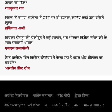
जनता का दिल?
राजकुमार राव
फिल्म 'मैं वापस आऊंगा' ने OTT पर दी दस्तक, जानिए कहां उठा सकेंगे
लुत्फ
इम्तियाज अली
प्रियंका चोपड़ा की हॉलीवुड में बड़ी छलांग, अब ऑस्कर विजेता रसेल क्रो के
साथ मचाएंगी धमाल
एसएस राजामौली
टेस्ट क्रिकेट: गॉल क्रिकेट स्टेडियम में कैसा रहा है भारत और श्रीलंका का
प्रदर्शन?
भारतीय क्रिकेट टीम
अरविंद केजरीवाल
कांग्रेस समाचार
नरेंद्र मोदी
ट्रैवल टिप्स
#NewsBytesExclusive
आम आदमी पार्टी समाचार
भाजपा समाचार