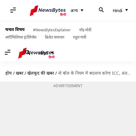
अन्य
Hindi
चर्चित विषय
#NewsBytesExplainer
नरेंद्र मोदी
आर्टिफिशियल इंटेलिजेंस
क्रिकेट समाचार
राहुल गांधी
Hindi
होम
/
खबरें
/
खेलकूद की खबरें
/
नो बॉल के नियम में बदलाव करेगा ICC, अंतर्राष्ट्रीय क्रिकेट में ट्रायल शुरू
ADVERTISEMENT