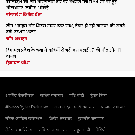
बांग्लादेश की टीम ऑस्ट्रेलिया दौरे पर अभ्यास मैच में 54 रन पर हुई
ऑलआउट, जानिए आंकड़े
बांग्लादेश क्रिकेट टीम
जॉन अब्राहम और शिवम नायर फिर साथ, तैयार हो रही करियर की सबसे
बड़ी एक्शन थ्रिलर
जॉन अब्राहम
हिमाचल प्रदेश के चंबा में यात्रियों से भरी बस पलटी, 7 की मौत और 11
घायल
हिमाचल प्रदेश
अरविंद केजरीवाल
कांग्रेस समाचार
नरेंद्र मोदी
ट्रैवल टिप्स
#NewsBytesExclusive
आम आदमी पार्टी समाचार
भाजपा समाचार
बॉक्स ऑफिस कलेक्शन
क्रिकेट समाचार
फुटबॉल समाचार
लेटेस्ट स्मार्टफोन्स
पाकिस्तान समाचार
राहुल गांधी
रेसिपी