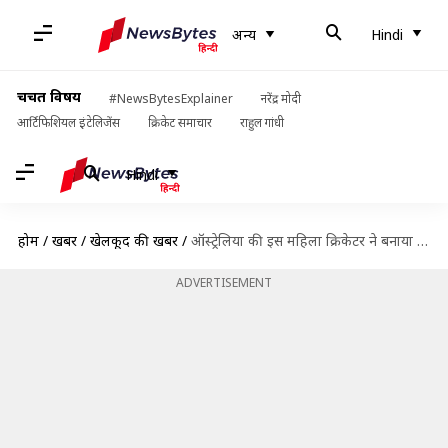
अन्य
Hindi
चर्चित विषय
#NewsBytesExplainer
नरेंद्र मोदी
आर्टिफिशियल इंटेलिजेंस
क्रिकेट समाचार
राहुल गांधी
Hindi
होम
/
खबरें
/
खेलकूद की खबरें
/
ऑस्ट्रेलिया की इस महिला क्रिकेटर ने बनाया ऐतिहासिक रिकॉर्ड, क्या तोड़ पाएंगे पुरुष क्रिकेटर?
ADVERTISEMENT