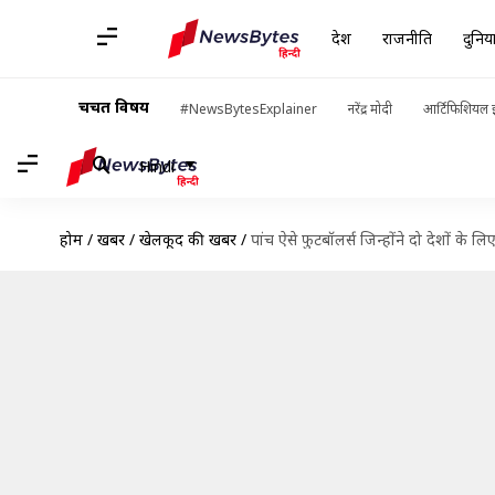
देश
राजनीति
दुनिय
चर्चित विषय
#NewsBytesExplainer
नरेंद्र मोदी
आर्टिफिशियल इ
Hindi
होम
/
खबरें
/
खेलकूद की खबरें
/
पांच ऐसे फुटबॉलर्स जिन्होंने दो देशों के 