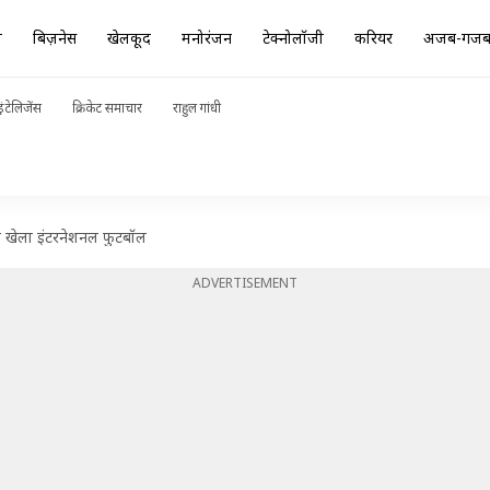
ा
बिज़नेस
खेलकूद
मनोरंजन
टेक्नोलॉजी
करियर
अजब-गज
ंटेलिजेंस
क्रिकेट समाचार
राहुल गांधी
लिए खेला इंटरनेशनल फुटबॉल
ADVERTISEMENT