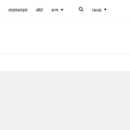
ब
लाइफस्टाइल
ऑटो
अन्य
Hindi