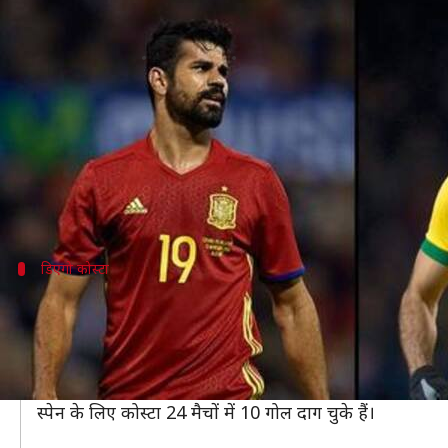
पांच ऐसे फुटबॉलर्स जिन्होंने दो देशों
लेखन
Mar 30, 2019
03:08 pm
Neeraj Pandey
क्या है खबर?
फुटबॉलर्स के लिए क्लब बदलना कोई बड़ी बात नहीं है और लगा
देश बदलना काफी बड़ी बात होती है, लेकिन फुटबॉल जगत में कई
डिएगो कोस्टा
ब्राज़ील छोड़कर स्पेन का दामन थामा
ब्राज़ील में जन्में डिएगो कोस्टा ने अपने फुटबॉल करियर का ज़्य
2013 में उन्होंने ब्राज़ील के लिए इंटरनेशनल डेब्यू किया और दो म
2014 में कोस्टा ने अचानक देश बदलने का निर्णय लिया और उन्हों
स्पेन के लिए कोस्टा 24 मैचों में 10 गोल दाग चुके हैं।