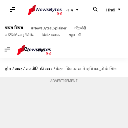
अन्य
Hindi
चर्चित विषय
#NewsBytesExplainer
नरेंद्र मोदी
आर्टिफिशियल इंटेलिजेंस
क्रिकेट समाचार
राहुल गांधी
Hindi
होम
/
खबरें
/
राजनीति की खबरें
/
केरल: विधानसभा में कृषि कानूनों के खिलाफ प्रस्ताव पारित, मुख्यमंत्री बोले- राज्य में भुखमरी आ जाएगी
ADVERTISEMENT