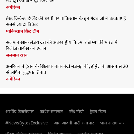
राजदूत क्वात्रा ने दूर किए भ्रम
अमेरिका
टेस्ट क्रिकेट: इंग्लैंड की धरती पर पाकिस्तान के इन गेंदबाजों ने चटकाए हैं
सबसे ज्यादा विकेट
पाकिस्तान क्रिकेट टीम
सलमान खान-संजय दत्त की अंतरराष्ट्रीय फिल्म '7 डॉग्स' की भारत में
रिलीज तारीख का ऐलान
सलमान खान
अमेरिका ने ईरान के खिलाफ नाकाबंदी मजबूत की, होर्मुज के आसपास 20
से अधिक युद्धपोत तैनात
अमेरिका
अरविंद केजरीवाल
कांग्रेस समाचार
नरेंद्र मोदी
ट्रैवल टिप्स
#NewsBytesExclusive
आम आदमी पार्टी समाचार
भाजपा समाचार