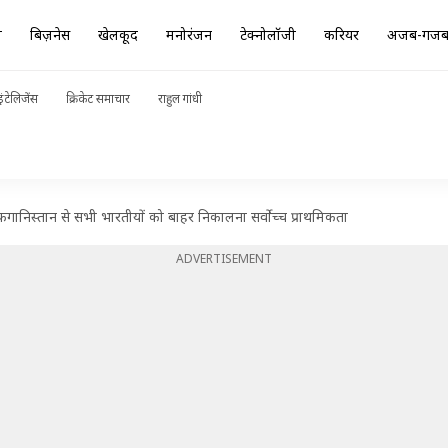
ा
बिज़नेस
खेलकूद
मनोरंजन
टेक्नोलॉजी
करियर
अजब-गज
ंटेलिजेंस
क्रिकेट समाचार
राहुल गांधी
अफगानिस्तान से सभी भारतीयों को बाहर निकालना सर्वोच्च प्राथमिकता
ADVERTISEMENT