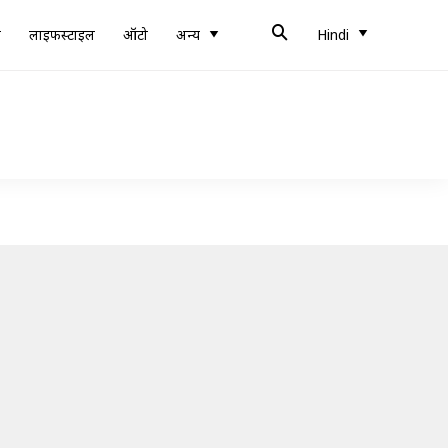
ब
लाइफस्टाइल
ऑटो
अन्य
Hindi