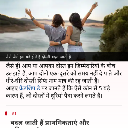
दोस्ती, जानिए 5 कारण
लेखन
Jul 28, 2023
10:58 am
अंजली
क्या है खबर?
बढ़ती उम्र के साथ समय एक बहुमूल्य संसाधन बन जाता है
और आप केवल अपनी महत्वपूर्ण जिम्मेदारियों को ही पूरा
जैसे-जैसे हम बड़े होते हैं दोस्ती बदल जाती है
करने में लग जाते हैं।
जैसे ही आप या आपका दोस्त इन जिम्मेदारियों के बीच
उलझते हैं, आप दोनों एक-दूसरे को समय नहीं दे पाते और
धीरे-धीरे दोस्ती सिर्फ नाम मात्र की रह जाती है।
आइए
फ्रेंडशिप डे
पर जानते हैं कि ऐसे कौन से 5 बड़े
#1
बदल जाती हैं प्राथमिकताएं और