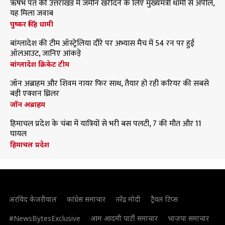
ऋषभ पंत की उत्तराखंड में जमीन खरीदने के लिए मुख्यमंत्री धामी से अपील,
यह मिला जवाब
पुष्कर सिंह धामी
बांग्लादेश की टीम ऑस्ट्रेलिया दौरे पर अभ्यास मैच में 54 रन पर हुई
ऑलआउट, जानिए आंकड़े
बांग्लादेश क्रिकेट टीम
जॉन अब्राहम और शिवम नायर फिर साथ, तैयार हो रही करियर की सबसे
बड़ी एक्शन थ्रिलर
जॉन अब्राहम
हिमाचल प्रदेश के चंबा में यात्रियों से भरी बस पलटी, 7 की मौत और 11
घायल
हिमाचल प्रदेश
अरविंद केजरीवाल
कांग्रेस समाचार
नरेंद्र मोदी
ट्रैवल टिप्स
#NewsBytesExclusive
आम आदमी पार्टी समाचार
भाजपा समाचार