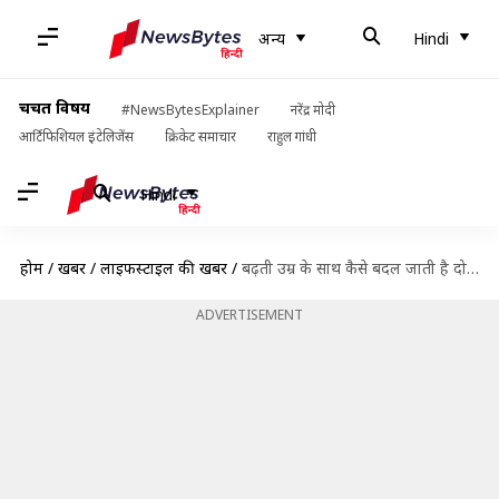
अन्य
Hindi
चर्चित विषय
#NewsBytesExplainer
नरेंद्र मोदी
आर्टिफिशियल इंटेलिजेंस
क्रिकेट समाचार
राहुल गांधी
Hindi
होम
/
खबरें
/
लाइफस्टाइल की खबरें
/
बढ़ती उम्र के साथ कैसे बदल जाती है दोस्ती, जानिए 5 कारण
ADVERTISEMENT