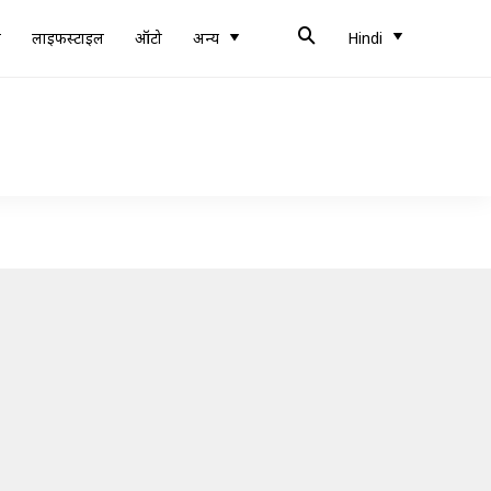
ब
लाइफस्टाइल
ऑटो
अन्य
Hindi