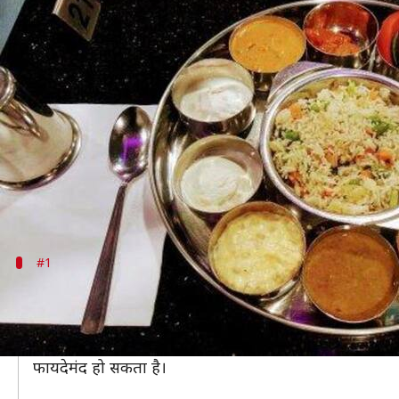
आयुर्वेद में रात में इन खाद्य पदार्थों
लेखन
Aug 10, 2020
02:31 pm
अंजली
क्या है खबर?
आयुर्वेद में खान-पान से संबंधित ऐसी कई बातें बताई गई 
सकारात्मक प्रभाव पड़ता है।
ठीक इसी प्रकार आयुर्वेद में कुछ ऐसे खाद्य पदार्थों के बारे म
#1
दही
दही को कई तरह के व्यंजनों को बनाने के लिए इस्तेमाल किया 
लेकिन रात के समय दही का सेवन विपरीत तरीके से काम करता
फायदेमंद हो सकता है।