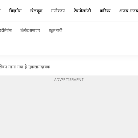
ा
बिज़नेस
खेलकूद
मनोरंजन
टेक्नोलॉजी
करियर
अजब-गज
ंटेलिजेंस
क्रिकेट समाचार
राहुल गांधी
ं का सेवन माना गया है नुकसानदायक
ADVERTISEMENT