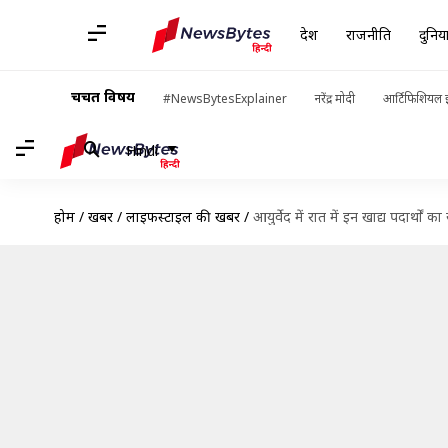
देश
राजनीति
दुनिय
चर्चित विषय
#NewsBytesExplainer
नरेंद्र मोदी
आर्टिफिशियल इ
Hindi
होम
/
खबरें
/
लाइफस्टाइल की खबरें
/
आयुर्वेद में रात में इन खाद्य पदार्थो