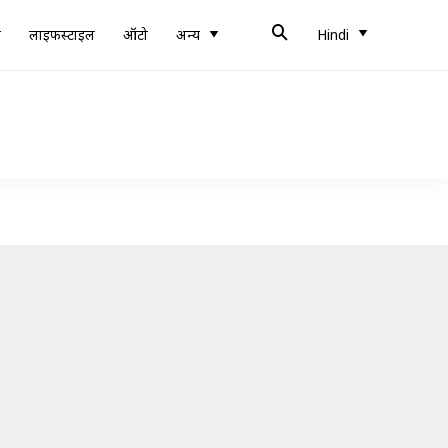
ब
लाइफस्टाइल
ऑटो
अन्य
Hindi