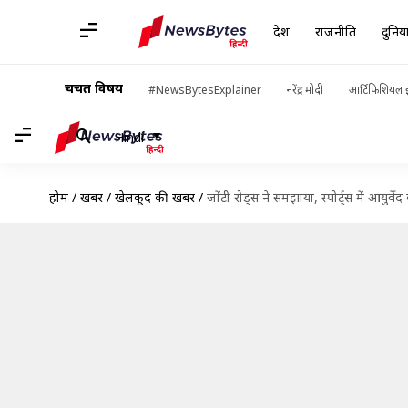
देश
राजनीति
दुनिय
चर्चित विषय
#NewsBytesExplainer
नरेंद्र मोदी
आर्टिफिशियल इ
Hindi
होम
/
खबरें
/
खेलकूद की खबरें
/
जोंटी रोड्स ने समझाया, स्पोर्ट्स में आयुर्वेद