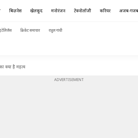
ा
बिज़नेस
खेलकूद
मनोरंजन
टेक्नोलॉजी
करियर
अजब-गज
ंटेलिजेंस
क्रिकेट समाचार
राहुल गांधी
 का क्या है महत्व
ADVERTISEMENT