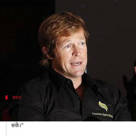
जोंटी रोड्स ने समझाया, स्पोर्ट्स में आयुर
लेखन
Aug 09, 2020
06:25 pm
Neeraj Pandey
क्या है खबर?
पूर्व दक्षिण अफ्रीकी क्रिकेटर जोंटी रोड्स ने भारतीय बिजनेस
Wellness'
YourStory
के साथ बातचीत के दौरान रोड्स ने आयुर्वेद के फ
उन्हें लगता है कि आयुर्वेद समग्र उपाय देकर हेल्थ सिस्टम क
बयान
रोड्स ने दिया यह बयान
YourStory
ने रोड्स को कोट करते हुए लिखा, "एक क्रिकेटर क
सकें।"