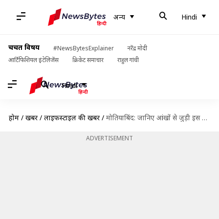
अन्य
Hindi
चर्चित विषय
#NewsBytesExplainer
नरेंद्र मोदी
आर्टिफिशियल इंटेलिजेंस
क्रिकेट समाचार
राहुल गांधी
Hindi
होम
/
खबरें
/
लाइफस्टाइल की खबरें
/
मोतियाबिंद: जानिए आंखों से जुड़ी इस बीमारी के कारण, लक्षण और बचाव के उपाय
ADVERTISEMENT