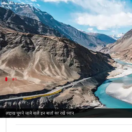
लद्दाख घूमने की बना रहे हैं योजना? इन ब
लेखन
Apr 02, 2025
06:06 am
अंजली
क्या है खबर?
लद्दाख
भारत के उत्तरी भाग में स्थित एक बेहद सुंदर जगह है
यहां की प्राकृतिक सुंदरता और शांत माहौल पर्यटकों को आकर
#1
सही समय चुनें
लद्दाख जाने का सबसे अच्छा समय गर्मियों का है, जो अप्रैल से
इस समय आप आसानी से अलग-अलग जगहों की यात्रा कर सकते ह
लद्दाख घूमने जाने वाले इन बातों का रखें ध्यान
बारिशों में भीड़भाड़ कम होती है, जिससे आपकी यात्रा अधि