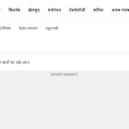
ा
बिज़नेस
खेलकूद
मनोरंजन
टेक्नोलॉजी
करियर
अजब-गज
ंटेलिजेंस
क्रिकेट समाचार
राहुल गांधी
 बातों का रखें ध्यान
ADVERTISEMENT