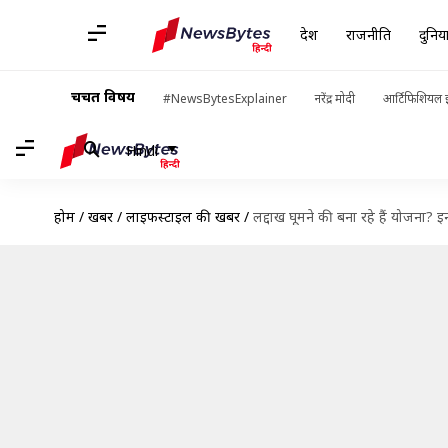
देश
राजनीति
दुनिय
चर्चित विषय
#NewsBytesExplainer
नरेंद्र मोदी
आर्टिफिशियल इ
Hindi
होम
/
खबरें
/
लाइफस्टाइल की खबरें
/
लद्दाख घूमने की बना रहे हैं योजना? इन