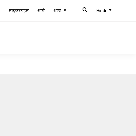
ब
लाइफस्टाइल
ऑटो
अन्य
Hindi