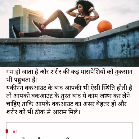
करने चाहिए ये काम
लेखन
Aug 19, 2020
06:45 am
अंजली
क्या है खबर?
आप जितना हार्ड वर्कआउट करेंगे शरीर को उतना ही
आराम देना आपके लिए जरूरी हो जाता है। वर्कआउट या
किसी भी तरह की शारीरिक गतिविधियों के कारण शरीर
गर्म हो जाता है और शरीर की कई मांसपेशियों को नुकसान
भी पहुंचता है।
यकीनन वर्कआउट के बाद आपकी भी ऐसी स्थिति होती है
तो आपको वर्कआउट के तुरंत बाद ये काम जरूर कर लेने
चाहिए ताकि आपके वर्कआउट का असर बेहतर हो और
#1