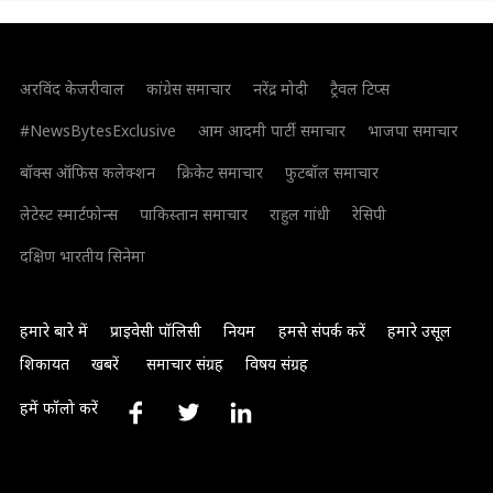
अरविंद केजरीवाल
कांग्रेस समाचार
नरेंद्र मोदी
ट्रैवल टिप्स
#NewsBytesExclusive
आम आदमी पार्टी समाचार
भाजपा समाचार
बॉक्स ऑफिस कलेक्शन
क्रिकेट समाचार
फुटबॉल समाचार
लेटेस्ट स्मार्टफोन्स
पाकिस्तान समाचार
राहुल गांधी
रेसिपी
दक्षिण भारतीय सिनेमा
हमारे बारे में
प्राइवेसी पॉलिसी
नियम
हमसे संपर्क करें
हमारे उसूल
शिकायत
खबरें
समाचार संग्रह
विषय संग्रह
हमें फॉलो करें