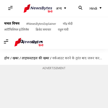
अन्य
Hindi
चर्चित विषय
#NewsBytesExplainer
नरेंद्र मोदी
आर्टिफिशियल इंटेलिजेंस
क्रिकेट समाचार
राहुल गांधी
Hindi
होम
/
खबरें
/
लाइफस्टाइल की खबरें
/
वर्कआउट करने के तुरंत बाद जरूर करने चाहिए ये काम
ADVERTISEMENT