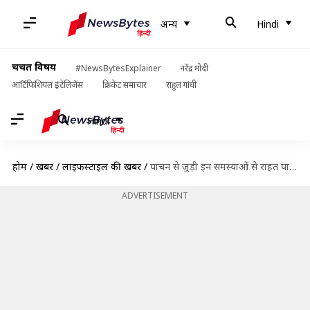
अन्य
Hindi
चर्चित विषय
#NewsBytesExplainer
नरेंद्र मोदी
आर्टिफिशियल इंटेलिजेंस
क्रिकेट समाचार
राहुल गांधी
Hindi
होम
/
खबरें
/
लाइफस्टाइल की खबरें
/
पाचन से जुड़ी इन समस्याओं से राहत पाने के लिए अजवाइन के तेल का करें इस्तेमाल
ADVERTISEMENT