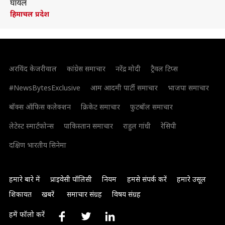
घायल
हिमाचल प्रदेश
अरविंद केजरीवाल
कांग्रेस समाचार
नरेंद्र मोदी
ट्रैवल टिप्स
#NewsBytesExclusive
आम आदमी पार्टी समाचार
भाजपा समाचार
बॉक्स ऑफिस कलेक्शन
क्रिकेट समाचार
फुटबॉल समाचार
लेटेस्ट स्मार्टफोन्स
पाकिस्तान समाचार
राहुल गांधी
रेसिपी
दक्षिण भारतीय सिनेमा
हमारे बारे में
प्राइवेसी पॉलिसी
नियम
हमसे संपर्क करें
हमारे उसूल
शिकायत
खबरें
समाचार संग्रह
विषय संग्रह
हमें फॉलो करें