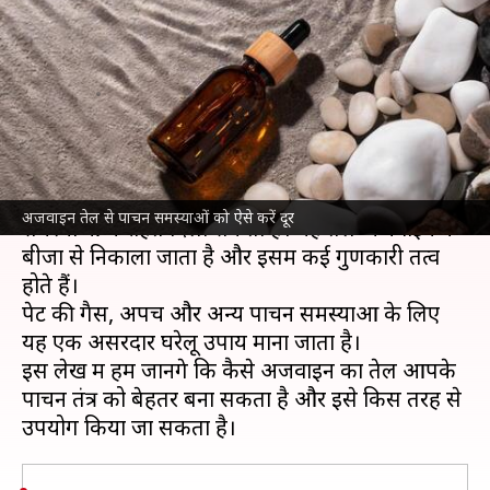
पाने के लिए अजवाइन के तेल का करें
इस्तेमाल
लेखन
Jan 31, 2025
02:36 pm
अंजली
क्या है खबर?
अजवाइन का तेल एक
एसेंशियल ऑयल
है, जो पाचन
अजवाइन तेल से पाचन समस्याओं को ऐसे करें दूर
समस्याओं में राहत दिला सकता है। यह तेल अजवाइन के
बीजों से निकाला जाता है और इसमें कई गुणकारी तत्व
होते हैं।
पेट की गैस, अपच और अन्य पाचन समस्याओं के लिए
यह एक असरदार घरेलू उपाय माना जाता है।
इस लेख में हम जानेंगे कि कैसे अजवाइन का तेल आपके
पाचन तंत्र को बेहतर बना सकता है और इसे किस तरह से