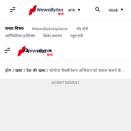
अन्य
Hindi
चर्चित विषय
#NewsBytesExplainer
नरेंद्र मोदी
आर्टिफिशियल इंटेलिजेंस
क्रिकेट समाचार
राहुल गांधी
Hindi
होम
/
खबरें
/
देश की खबरें
/
कोरोना वैक्सीनेशन अभियान को सफल बनाने के लिए साथ काम करेंगे ये मंत्रालय और विभाग
ADVERTISEMENT