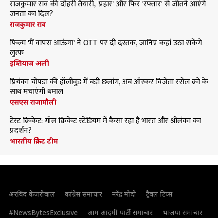
राजकुमार राव की दोहरी तैयारी, 'प्रहार' और फिर 'रफ्तार' से जीतने आएंगे
जनता का दिल?
राजकुमार राव
फिल्म 'मैं वापस आऊंगा' ने OTT पर दी दस्तक, जानिए कहां उठा सकेंगे
लुत्फ
इम्तियाज अली
प्रियंका चोपड़ा की हॉलीवुड में बड़ी छलांग, अब ऑस्कर विजेता रसेल क्रो के
साथ मचाएंगी धमाल
एसएस राजामौली
टेस्ट क्रिकेट: गॉल क्रिकेट स्टेडियम में कैसा रहा है भारत और श्रीलंका का
प्रदर्शन?
भारतीय क्रिकेट टीम
अरविंद केजरीवाल
कांग्रेस समाचार
नरेंद्र मोदी
ट्रैवल टिप्स
#NewsBytesExclusive
आम आदमी पार्टी समाचार
भाजपा समाचार