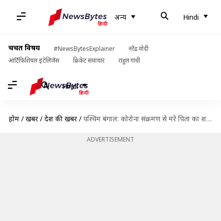
अन्य
Hindi
चर्चित विषय
#NewsBytesExplainer
नरेंद्र मोदी
आर्टिफिशियल इंटेलिजेंस
क्रिकेट समाचार
राहुल गांधी
Hindi
होम
/
खबरें
/
देश की खबरें
/
पश्चिम बंगाल: कोरोना संक्रमण से मरे पिता का शव दिखाने के लिए मांगे 51,000 रुपये
ADVERTISEMENT