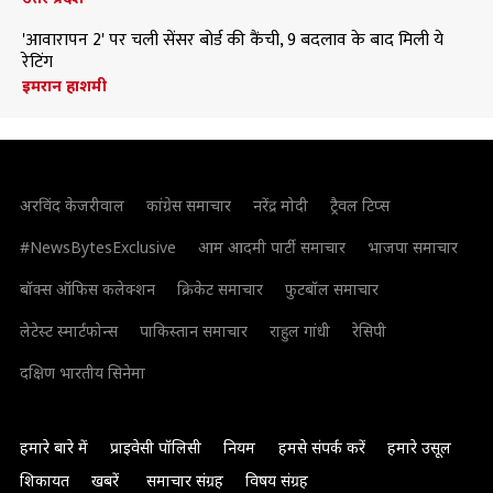
'आवारापन 2' पर चली सेंसर बोर्ड की कैंची, 9 बदलाव के बाद मिली ये
रेटिंग
इमरान हाशमी
अरविंद केजरीवाल
कांग्रेस समाचार
नरेंद्र मोदी
ट्रैवल टिप्स
#NewsBytesExclusive
आम आदमी पार्टी समाचार
भाजपा समाचार
बॉक्स ऑफिस कलेक्शन
क्रिकेट समाचार
फुटबॉल समाचार
लेटेस्ट स्मार्टफोन्स
पाकिस्तान समाचार
राहुल गांधी
रेसिपी
दक्षिण भारतीय सिनेमा
हमारे बारे में
प्राइवेसी पॉलिसी
नियम
हमसे संपर्क करें
हमारे उसूल
शिकायत
खबरें
समाचार संग्रह
विषय संग्रह