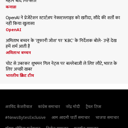
महीने बाद गिरफ्तार
कनाडा
OpenAI ने प्रेजेंटेशन स्टार्टअप नेक्स्टस्लाइड को खरीदा, सौदे की शर्तों का
नहीं किया खुलासा
OpenAI
अमिताभ बच्चन के 'तूफानी जोश' पर 'KBC' के निर्देशक बोले- उन्हें देख
हमें शर्म आती है
अमिताभ बच्चन
चोट से उबरकर शुभमन गिल नेट्स पर बल्लेबाजी ले लिए लौटे, भारत के
लिए अच्छी खबर
भारतीय क्रिकेट टीम
अरविंद केजरीवाल
कांग्रेस समाचार
नरेंद्र मोदी
ट्रैवल टिप्स
#NewsBytesExclusive
आम आदमी पार्टी समाचार
भाजपा समाचार