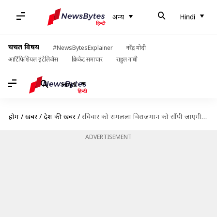
अन्य
Hindi
चर्चित विषय
#NewsBytesExplainer
नरेंद्र मोदी
आर्टिफिशियल इंटेलिजेंस
क्रिकेट समाचार
राहुल गांधी
Hindi
होम
/
खबरें
/
देश की खबरें
/
रविवार को रामलला विराजमान को सौंपी जाएगी फैसले की कॉपी, वकीलों को सम्मानित करेगा VHP
ADVERTISEMENT