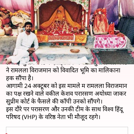
सौंपी जाएगी फैसले की कॉपी,
वकीलों को सम्मानित करेगा VHP
लेखन
Nov 21, 2019
02:22 pm
प्रमोद कुमार
क्या है खबर?
दशकों से चले आ रहे अयोध्या भूमि विवाद में पिछले
सप्ताह सुप्रीम कोर्ट ने ऐतिहासिक फैसला सुनाया था। कोर्ट
ने रामलला विराजमान को विवादित भूमि का मालिकाना
हक सौंपा है।
आगामी 24 अक्टूबर को इस मामले में रामलला विराजमान
का पक्ष रखने वाले वकील केशव परारसण अयोध्या जाकर
सुप्रीम कोर्ट के फैसले की कॉपी उनको सौंपेंगे।
इस दौरे पर परासरण और उनकी टीम के साथ विश्व हिंदू