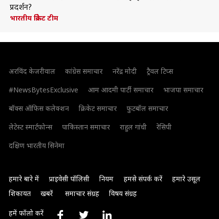
प्रदर्शन?
भारतीय क्रिकेट टीम
अरविंद केजरीवाल
कांग्रेस समाचार
नरेंद्र मोदी
ट्रैवल टिप्स
#NewsBytesExclusive
आम आदमी पार्टी समाचार
भाजपा समाचार
बॉक्स ऑफिस कलेक्शन
क्रिकेट समाचार
फुटबॉल समाचार
लेटेस्ट स्मार्टफोन्स
पाकिस्तान समाचार
राहुल गांधी
रेसिपी
दक्षिण भारतीय सिनेमा
हमारे बारे में
प्राइवेसी पॉलिसी
नियम
हमसे संपर्क करें
हमारे उसूल
शिकायत
खबरें
समाचार संग्रह
विषय संग्रह
हमें फॉलो करें