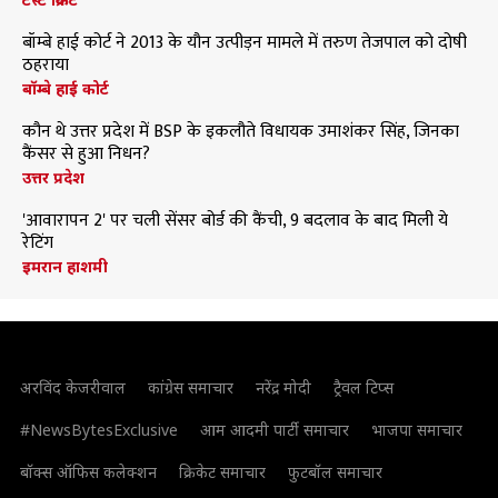
बॉम्बे हाई कोर्ट ने 2013 के यौन उत्पीड़न मामले में तरुण तेजपाल को दोषी
ठहराया
बॉम्बे हाई कोर्ट
कौन थे उत्तर प्रदेश में BSP के इकलौते विधायक उमाशंकर सिंह, जिनका
कैंसर से हुआ निधन?
उत्तर प्रदेश
'आवारापन 2' पर चली सेंसर बोर्ड की कैंची, 9 बदलाव के बाद मिली ये
रेटिंग
इमरान हाशमी
अरविंद केजरीवाल
कांग्रेस समाचार
नरेंद्र मोदी
ट्रैवल टिप्स
#NewsBytesExclusive
आम आदमी पार्टी समाचार
भाजपा समाचार
बॉक्स ऑफिस कलेक्शन
क्रिकेट समाचार
फुटबॉल समाचार