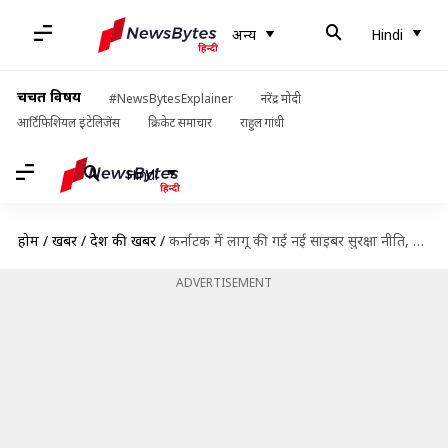
अन्य
Hindi
चर्चित विषय
#NewsBytesExplainer
नरेंद्र मोदी
आर्टिफिशियल इंटेलिजेंस
क्रिकेट समाचार
राहुल गांधी
Hindi
होम
/
खबरें
/
देश की खबरें
/
कर्नाटक में लागू की गई नई साइबर सुरक्षा नीति, जनता और कंपनियों को करेगा मजबूत
ADVERTISEMENT