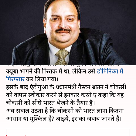
भारत लाने के लिए करना होगा लंबा
इंतजार
लेखन
May 28, 2021
12:10 pm
प्रमोद कुमार
क्या है खबर?
भगोड़ा हीरा कारोबारी मेहुल चोकसी इन दिनों फिर सुर्खियों
में है। एंटीगुआ की नागरिकता ले चुका चोकसी वहां से
क्यूबा भागने की फिराक में था, लेकिन उसे
डोमिनिका में
गिरफ्तार
कर लिया गया।
इसके बाद एंटीगुआ के प्रधानमंत्री गैस्टन ब्राउन ने चोकसी
को वापस स्वीकार करने से इनकार करते हुए कहा कि वह
चोकसी को सीधे भारत भेजने के तैयार हैं।
अब सवाल उठता है कि चोकसी को भारत लाना कितना