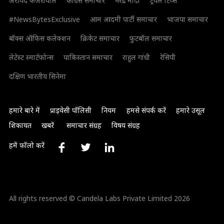
अरविंद केजरीवाल
कांग्रेस समाचार
नरेंद्र मोदी
ट्रैवल टिप्स
#NewsBytesExclusive
आम आदमी पार्टी समाचार
भाजपा समाचार
बॉक्स ऑफिस कलेक्शन
क्रिकेट समाचार
फुटबॉल समाचार
लेटेस्ट स्मार्टफोन्स
पाकिस्तान समाचार
राहुल गांधी
रेसिपी
दक्षिण भारतीय सिनेमा
हमारे बारे में
प्राइवेसी पॉलिसी
नियम
हमसे संपर्क करें
हमारे उसूल
शिकायत
खबरें
समाचार संग्रह
विषय संग्रह
हमें फॉलो करें
All rights reserved © Candela Labs Private Limited 2026