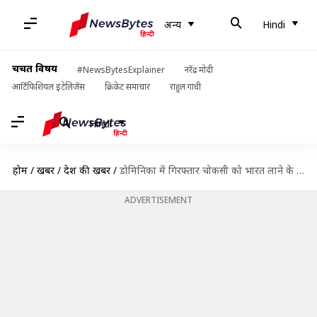
अन्य
Hindi
चर्चित विषय
#NewsBytesExplainer
नरेंद्र मोदी
आर्टिफिशियल इंटेलिजेंस
क्रिकेट समाचार
राहुल गांधी
Hindi
होम
/
खबरें
/
देश की खबरें
/
डोमिनिका में गिरफ्तार चोकसी को भारत लाने के लिए करना होगा लंबा इंतजार
ADVERTISEMENT