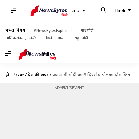
अन्य
Hindi
चर्चित विषय
#NewsBytesExplainer
नरेंद्र मोदी
आर्टिफिशियल इंटेलिजेंस
क्रिकेट समाचार
राहुल गांधी
Hindi
होम
/
खबरें
/
देश की खबरें
/
प्रधानमंत्री मोदी का 3 दिवसीय श्रीलंका दौरा कितना महत्वपूर्ण और क्या हो सकते हैं समझौते?
ADVERTISEMENT