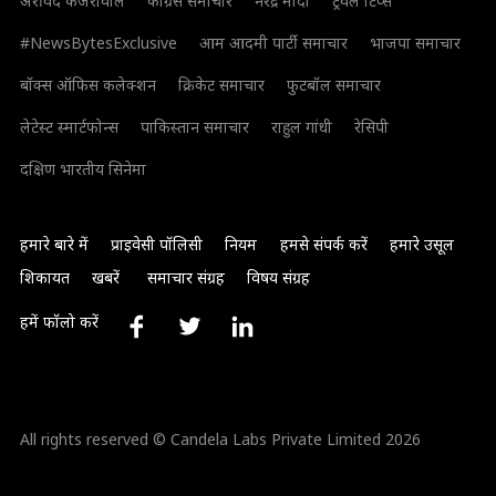
अरविंद केजरीवाल
कांग्रेस समाचार
नरेंद्र मोदी
ट्रैवल टिप्स
#NewsBytesExclusive
आम आदमी पार्टी समाचार
भाजपा समाचार
बॉक्स ऑफिस कलेक्शन
क्रिकेट समाचार
फुटबॉल समाचार
लेटेस्ट स्मार्टफोन्स
पाकिस्तान समाचार
राहुल गांधी
रेसिपी
दक्षिण भारतीय सिनेमा
हमारे बारे में
प्राइवेसी पॉलिसी
नियम
हमसे संपर्क करें
हमारे उसूल
शिकायत
खबरें
समाचार संग्रह
विषय संग्रह
हमें फॉलो करें
All rights reserved © Candela Labs Private Limited 2026