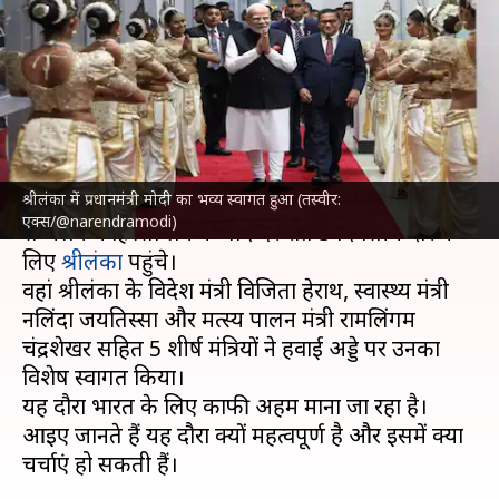
दौरा कितना महत्वपूर्ण और क्या हो
सकते हैं समझौते?
लेखन
Apr 05, 2025
09:57 am
भारत शर्मा
क्या है खबर?
श्रीलंका में प्रधानमंत्री मोदी का भव्य स्वागत हुआ (तस्वीर:
प्रधानमंत्री
नरेंद्र मोदी
शुक्रवार को थाइलैंड में बिम्सटेक शिखर
एक्स/@narendramodi)
सम्मेलन में हिस्सा लेने के बाद देर रात 3 दिवसीय दौरे के
लिए
श्रीलंका
पहुंचे।
वहां श्रीलंका के विदेश मंत्री विजिता हेराथ, स्वास्थ्य मंत्री
नलिंदा जयतिस्सा और मत्स्य पालन मंत्री रामलिंगम
चंद्रशेखर सहित 5 शीर्ष मंत्रियों ने हवाई अड्डे पर उनका
विशेष स्वागत किया।
यह दौरा भारत के लिए काफी अहम माना जा रहा है।
आइए जानते हैं यह दौरा क्यों महत्वपूर्ण है और इसमें क्या