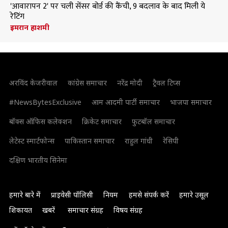
'आवारापन 2' पर चली सेंसर बोर्ड की कैंची, 9 बदलाव के बाद मिली ये
रेटिंग
इमरान हाशमी
अरविंद केजरीवाल
कांग्रेस समाचार
नरेंद्र मोदी
ट्रैवल टिप्स
#NewsBytesExclusive
आम आदमी पार्टी समाचार
भाजपा समाचार
बॉक्स ऑफिस कलेक्शन
क्रिकेट समाचार
फुटबॉल समाचार
लेटेस्ट स्मार्टफोन्स
पाकिस्तान समाचार
राहुल गांधी
रेसिपी
दक्षिण भारतीय सिनेमा
हमारे बारे में
प्राइवेसी पॉलिसी
नियम
हमसे संपर्क करें
हमारे उसूल
शिकायत
खबरें
समाचार संग्रह
विषय संग्रह