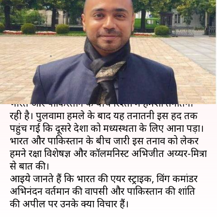
पाक तनाव पर सुरक्षा विशेषज्ञ
अभिजीत अय्यर-मित्रा से खास
बातचीत
लेखन
Mar 02, 2019
04:28 pm
प्रमोद कुमार
क्या है खबर?
भारत और पाकिस्तान के बीच रिश्तों में हमेशा तनातनी
रही है। पुलवामा हमले के बाद यह तनातनी इस हद तक
पहुंच गई कि दूसरे देशों को मध्यस्थता के लिए आना पड़ा।
भारत और पाकिस्तान के बीच जारी इस तनाव को लेकर
हमने रक्षा विशेषज्ञ और कॉलमनिस्ट अभिजीत अय्यर-मित्रा
से बात की।
आइये जानते हैं कि भारत की एयर स्ट्राइक, विंग कमांडर
अभिनंदन वर्तमान की वापसी और पाकिस्तान की शांति