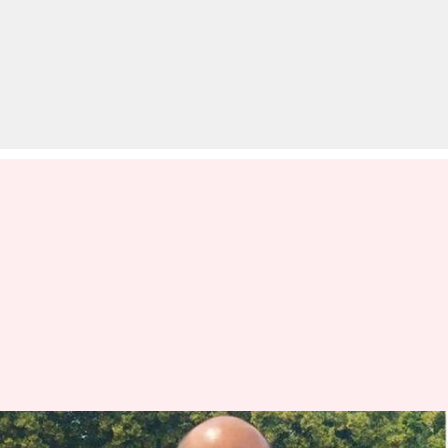
#NewsBytesExclusive: भारत-