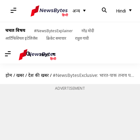
अन्य
Hindi
चर्चित विषय
#NewsBytesExplainer
नरेंद्र मोदी
आर्टिफिशियल इंटेलिजेंस
क्रिकेट समाचार
राहुल गांधी
Hindi
होम
/
खबरें
/
देश की खबरें
/
#NewsBytesExclusive: भारत-पाक तनाव पर सुरक्षा विशेषज्ञ अभिजीत अय्यर-मित्रा से खास बातचीत
ADVERTISEMENT