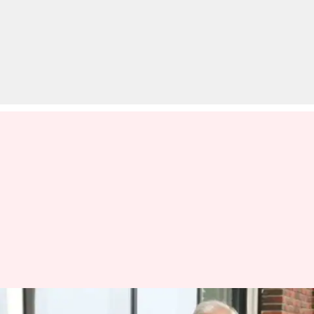
#NewsBytesExclusive: लोकतंत्र,