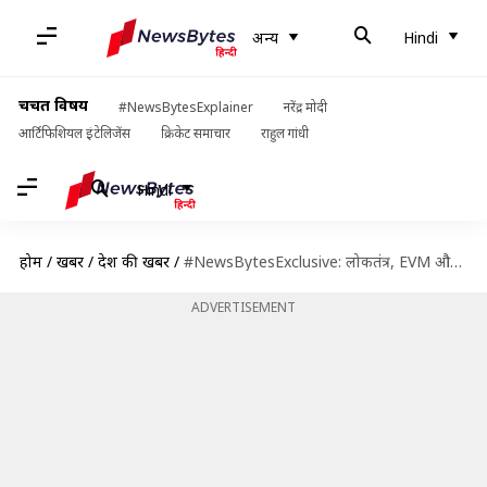
अन्य
Hindi
चर्चित विषय
#NewsBytesExplainer
नरेंद्र मोदी
आर्टिफिशियल इंटेलिजेंस
क्रिकेट समाचार
राहुल गांधी
Hindi
होम
/
खबरें
/
देश की खबरें
/
#NewsBytesExclusive: लोकतंत्र, EVM और चुनावों पर पूर्व मुख्य चुनाव आयुक्त एसवाई कुरैशी से खास बातचीत
ADVERTISEMENT