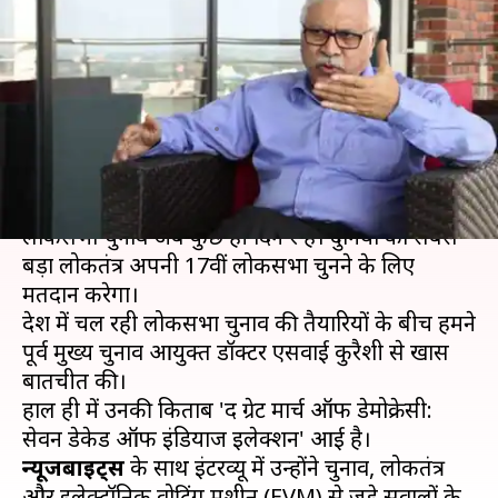
EVM और चुनावों पर पूर्व मुख्य चुनाव
आयुक्त एसवाई कुरैशी से खास
बातचीत
लेखन
Mar 06, 2019
11:41 am
प्रमोद कुमार
क्या है खबर?
लोकसभा चुनाव अब कुछ ही दिन दूर है। दुनिया का सबसे
बड़ा लोकतंत्र अपनी 17वीं लोकसभा चुनने के लिए
मतदान करेगा।
देश में चल रही लोकसभा चुनाव की तैयारियों के बीच हमने
पूर्व मुख्य चुनाव आयुक्त डॉक्टर एसवाई कुरैशी से खास
बातचीत की।
हाल ही में उनकी किताब 'द ग्रेट मार्च ऑफ डेमोक्रेसी:
न्यूजबाइट्स
के साथ इंटरव्यू में उन्होंने चुनाव, लोकतंत्र
और इलेक्ट्रॉनिक वोटिंग मशीन (EVM) से जुड़े सवालों के