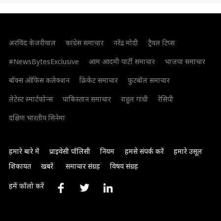
अरविंद केजरीवाल
कांग्रेस समाचार
नरेंद्र मोदी
ट्रैवल टिप्स
#NewsBytesExclusive
आम आदमी पार्टी समाचार
भाजपा समाचार
बॉक्स ऑफिस कलेक्शन
क्रिकेट समाचार
फुटबॉल समाचार
लेटेस्ट स्मार्टफोन्स
पाकिस्तान समाचार
राहुल गांधी
रेसिपी
दक्षिण भारतीय सिनेमा
हमारे बारे में
प्राइवेसी पॉलिसी
नियम
हमसे संपर्क करें
हमारे उसूल
शिकायत
खबरें
समाचार संग्रह
विषय संग्रह
हमें फॉलो करें