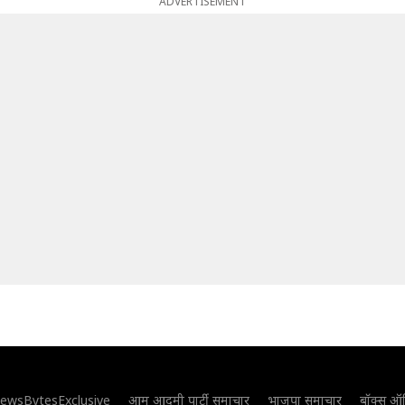
ADVERTISEMENT
ewsBytesExclusive
आम आदमी पार्टी समाचार
भाजपा समाचार
बॉक्स ऑ