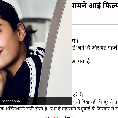
 मचाएंगी रश्मिका मंदाना, सामने आई फि
रुख करने वाली हैं, जिनमें से एक है 'छावा'।
की कौशल
के साथ
रश्मिका मंदाना
की जाेड़ी बनी है और यह पहल
 में होंगी, यह किरदार विक्की कौशल निभा रहे हैं।
hmika_mandanna)
 हैं। वह मराठी साड़ी और हार-श्रृंगार में मुस्कुराती दिख रही हैं। दूसरी
 शक्तिशाली रानी होती है। पेश है महारानी येशूबाई के किरदार में रश्