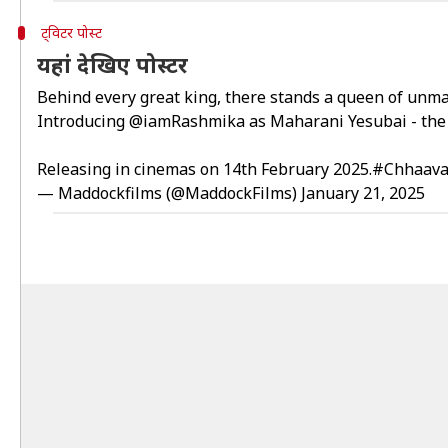
ट्विटर पोस्ट
यहां देखिए पोस्टर
Behind every great king, there stands a queen of unma
Introducing
@iamRashmika
as Maharani Yesubai - the
Releasing in cinemas on 14th February 2025.
#Chhaav
— Maddockfilms (@MaddockFilms)
January 21, 2025