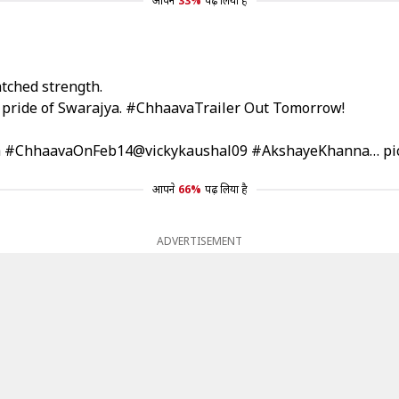
आपने
33%
पढ़ लिया है
tched strength.
 pride of Swarajya.
#ChhaavaTrailer
Out Tomorrow!
a
#ChhaavaOnFeb14
@vickykaushal09
#AkshayeKhanna
…
pi
आपने
66%
पढ़ लिया है
ADVERTISEMENT