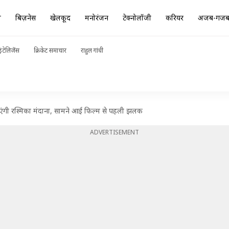
ा
बिज़नेस
खेलकूद
मनोरंजन
टेक्नोलॉजी
करियर
अजब-गज
ंटेलिजेंस
क्रिकेट समाचार
राहुल गांधी
ाएंगी रश्मिका मंदाना, सामने आई फिल्म से पहली झलक
ADVERTISEMENT