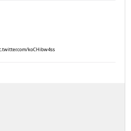
c.twitter.com/koCHibw4ss