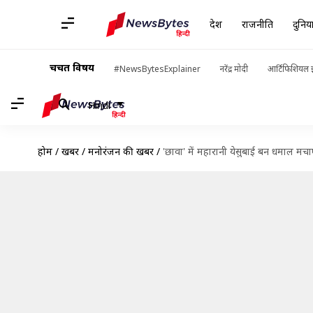
देश
राजनीति
दुनिय
चर्चित विषय
#NewsBytesExplainer
नरेंद्र मोदी
आर्टिफिशियल इ
Hindi
होम
/
खबरें
/
मनोरंजन की खबरें
/
'छावा' में महारानी येसुबाई बन धमाल मच