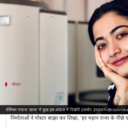
'छावा' में महारानी येसुबाई बन धमाल
लेखन
Jan 21, 2025
12:24 pm
नेहा शर्मा
क्या है खबर?
आने वाले दिनों में कई बड़ी और चर्चित फिल्में सिनेमाघरों का 
यह फिल्म इसलिए भी खास है, क्योंकि इसमें अभिनेता
विक्
वाले हैं।
पोस्टर
हर महान राजा के पीछे एक शक्तिशाली रानी
रश्मिका 'छावा' में छत्रपती संभाजी महाराज के पत्नी के किरदार
रश्मिका मंदाना 'छावा' में कुछ इस अंदाज में दिखेंगी (तस्वीर: इंस्टाग्राम/@ras
फिल्म के पोस्टर में 'येसूबाई भोसले पूरे श्रृंगार के साथ दिख रही
निर्माताओं ने पोस्टर साझा कर लिखा, 'हर महान राजा के पीछे एक