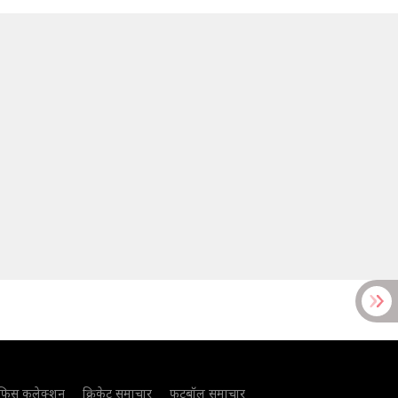
फिस कलेक्शन
क्रिकेट समाचार
फुटबॉल समाचार