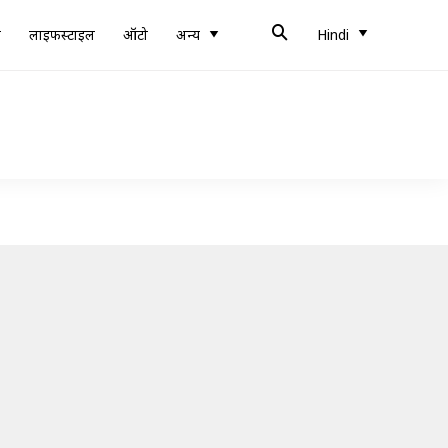
ब
लाइफस्टाइल
ऑटो
अन्य
Hindi