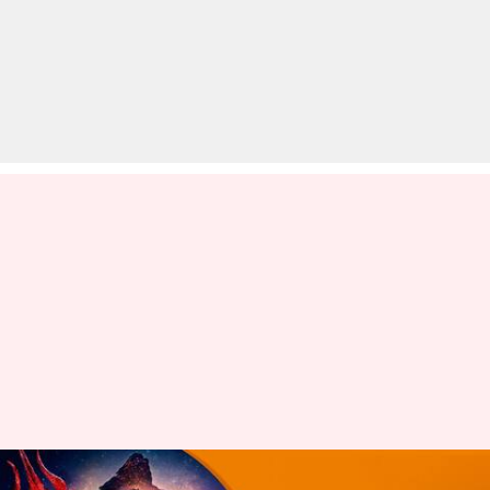
'ब्रह्मास्त्र' रिव्यू: कमजोर कहानी पर