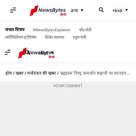
अन्य
Hindi
चर्चित विषय
#NewsBytesExplainer
नरेंद्र मोदी
आर्टिफिशियल इंटेलिजेंस
क्रिकेट समाचार
राहुल गांधी
Hindi
होम
/
खबरें
/
मनोरंजन की खबरें
/
'ब्रह्मास्त्र' रिव्यू: कमजोर कहानी पर शानदार विजुअल इफेक्ट्स, अयान ने बनाई अपनी दुनिया
ADVERTISEMENT