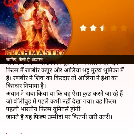
शानदार विजुअल इफेक्ट्स, अयान ने
बनाई अपनी दुनिया
लेखन
Sep 09, 2022
04:01 pm
आकांक्षा शर्मा
क्या है खबर?
निर्देशक अयान मुखर्जी की फिल्म '
ब्रह्मास्त्र
' सालों की
जानिए, कैसी है 'ब्रह्मास्त्र'
मेकिंग के बाद आखिरकार शुक्रवार को रिलीज हो गई।
फिल्म में रणबीर कपूर और आलिया भट्ट मुख्य भूमिका में
हैं। रणबीर ने शिवा का किरदार तो आलिया ने ईशा का
किरदार निभाया है।
अयान ने दावा किया था कि वह ऐसा कुछ करने जा रहे हैं
जो बॉलीवुड में पहले कभी नहीं देखा गया। वह फिल्म
पहली भारतीय फिल्म यूनिवर्स होगी।