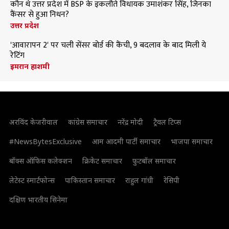
कौन थे उत्तर प्रदेश में BSP के इकलौते विधायक उमाशंकर सिंह, जिनका
कैंसर से हुआ निधन?
उत्तर प्रदेश
'आवारापन 2' पर चली सेंसर बोर्ड की कैंची, 9 बदलाव के बाद मिली ये
रेटिंग
इमरान हाशमी
अरविंद केजरीवाल
कांग्रेस समाचार
नरेंद्र मोदी
ट्रैवल टिप्स
#NewsBytesExclusive
आम आदमी पार्टी समाचार
भाजपा समाचार
बॉक्स ऑफिस कलेक्शन
क्रिकेट समाचार
फुटबॉल समाचार
लेटेस्ट स्मार्टफोन्स
पाकिस्तान समाचार
राहुल गांधी
रेसिपी
दक्षिण भारतीय सिनेमा