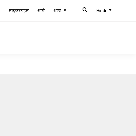
ब
लाइफस्टाइल
ऑटो
अन्य
Hindi