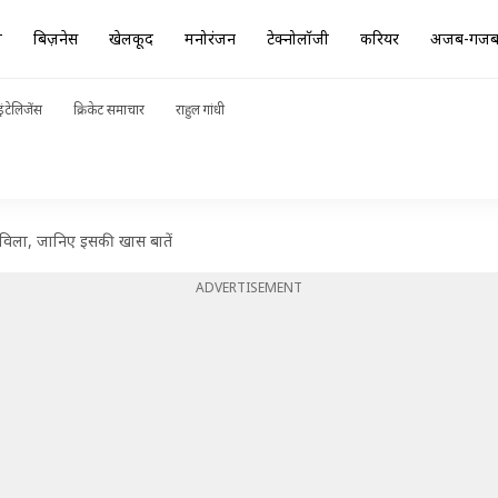
ा
बिज़नेस
खेलकूद
मनोरंजन
टेक्नोलॉजी
करियर
अजब-गज
ंटेलिजेंस
क्रिकेट समाचार
राहुल गांधी
विला, जानिए इसकी खास बातें
ADVERTISEMENT