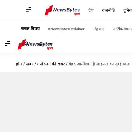
देश
राजनीति
दुनिय
चर्चित विषय
#NewsBytesExplainer
नरेंद्र मोदी
आर्टिफिशियल इ
Hindi
होम
/
खबरें
/
मनोरंजन की खबरें
/
बेहद आलीशान है शाहरुख का दुबई वाला 