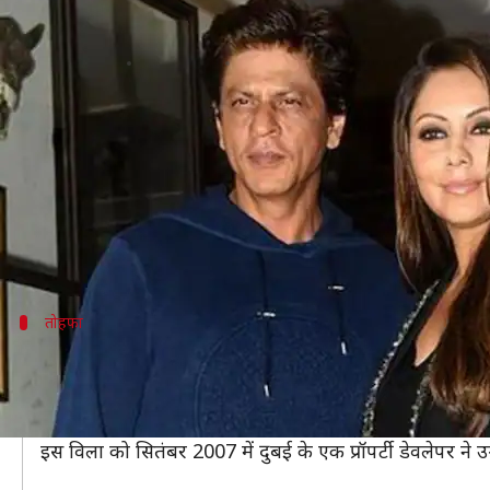
बेहद आलीशान है शाहरुख का दुबई वाल
लेखन
Mar 10, 2020
02:12 pm
भावना साहनी
क्या है खबर?
बॉलीवुड के सुपरस्टार शाहरुख खान की रियल लाइफ की बात करे
200 करोड़ रुपये हैं।
इसके अलावा उनके पास दुबई के पाम जुमेराह में भी एक आ
तोहफा
2007 में गिफ्ट के तौर पर मिला था शाहरुख क
GQ की रिपोर्ट के अनुसार दुबई के पाम जुमेराह में स्थित एक
यह विला 8,500 स्क्वायर फिट क्षेत्र में फैला हुआ है। ये पूरा प्
इस विला को सितंबर 2007 में दुबई के एक प्रॉपर्टी डेवलेपर ने उ