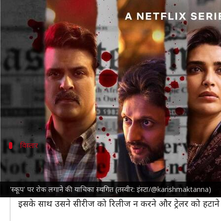
'स्कूप' पर रोक लगाने की छोटा राजन की 
लेखन
Jun 02, 2023
07:03 pm
मेघा
क्या है खबर?
हंसल मेहता
की सीरीज 'स्कूप' आज यह नेटफ्लिक्स पर रिलीज हो
प्रतिबंध लगाने की मांग की थी।
राजन ने गुरुवार को अदालत का रुख किया था, जिस पर
बॉम्
विस्तार
राजन ने मांगा था 1 रुपये का हर्जाना
राजन ने सीरीज की रिलीज से एक दिन पहले 1 जून को अदालत में
'स्कूप' पर रोक लगाने की याचिका स्थगित (तस्वीर: इंस्टा/@karishmaktanna)
राजन का कहना है कि उसके व्यक्तित्व की विशेषताओं का उपयोग
इसके साथ उसने सीरीज को रिलीज न करने और ट्रेलर को हटाने की