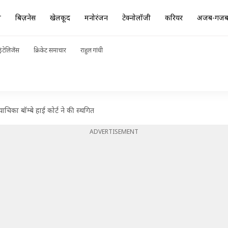
ा
बिज़नेस
खेलकूद
मनोरंजन
टेक्नोलॉजी
करियर
अजब-गज
ंटेलिजेंस
क्रिकेट समाचार
राहुल गांधी
चिका बॉम्बे हाई कोर्ट ने की स्थगित
ADVERTISEMENT