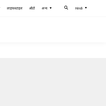
ब
लाइफस्टाइल
ऑटो
अन्य
Hindi