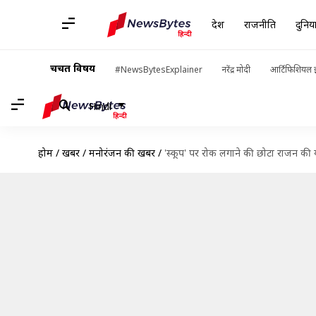
देश
राजनीति
दुनिय
चर्चित विषय
#NewsBytesExplainer
नरेंद्र मोदी
आर्टिफिशियल इ
Hindi
होम
/
खबरें
/
मनोरंजन की खबरें
/
'स्कूप' पर रोक लगाने की छोटा राजन की या