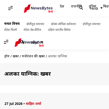
देश
राजनीति
दुनिया
बिज़
Hindi
चर्चित विषय
बॉलीवुड समाचार
बॉक्स ऑफिस कलेक्शन
हॉलीवुड समाचार
लेटेस्ट फिल्में
लेटेस्ट वेब सीरीज
दक्षिण भारतीय सिनेमा
Hindi
होम
/
खबरें
/
मनोरंजन की खबरें
/
अलका याग्निक
अलका याग्निक: खबरें
27 Jul 2026
•
माहिरा शर्मा