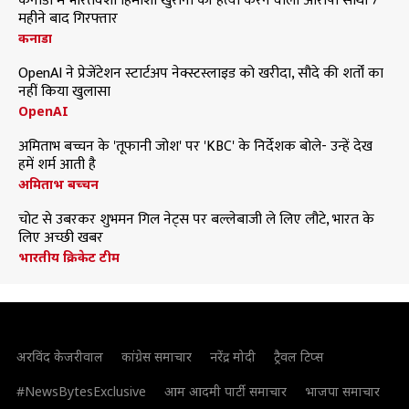
कनाडा में भारतवंशी हिमांशी खुराना की हत्या करने वाला आरोपी साथी 7
महीने बाद गिरफ्तार
कनाडा
OpenAI ने प्रेजेंटेशन स्टार्टअप नेक्स्टस्लाइड को खरीदा, सौदे की शर्तों का
नहीं किया खुलासा
OpenAI
अमिताभ बच्चन के 'तूफानी जोश' पर 'KBC' के निर्देशक बोले- उन्हें देख
हमें शर्म आती है
अमिताभ बच्चन
चोट से उबरकर शुभमन गिल नेट्स पर बल्लेबाजी ले लिए लौटे, भारत के
लिए अच्छी खबर
भारतीय क्रिकेट टीम
अरविंद केजरीवाल
कांग्रेस समाचार
नरेंद्र मोदी
ट्रैवल टिप्स
#NewsBytesExclusive
आम आदमी पार्टी समाचार
भाजपा समाचार