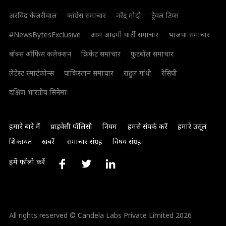
अरविंद केजरीवाल
कांग्रेस समाचार
नरेंद्र मोदी
ट्रैवल टिप्स
#NewsBytesExclusive
आम आदमी पार्टी समाचार
भाजपा समाचार
बॉक्स ऑफिस कलेक्शन
क्रिकेट समाचार
फुटबॉल समाचार
लेटेस्ट स्मार्टफोन्स
पाकिस्तान समाचार
राहुल गांधी
रेसिपी
दक्षिण भारतीय सिनेमा
हमारे बारे में
प्राइवेसी पॉलिसी
नियम
हमसे संपर्क करें
हमारे उसूल
शिकायत
खबरें
समाचार संग्रह
विषय संग्रह
हमें फॉलो करें
All rights reserved © Candela Labs Private Limited 2026