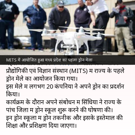
स्कूल, जानें देश में कैसा होगा ड्रोन का
भविष्य
लेखन
Dec 14, 2021
05:30 pm
तौसीफ
क्या है खबर?
केंद्रीय नागरिक उड्डयन मंत्री
ज्योतिरादित्य सिंधिया
की
MITS में आयोजित हुआ मध्य प्रदेश का पहला ड्रोन मेला
पहल पर शनिवार को
मध्य प्रदेश
में ग्वालियर के माधव
प्रौद्योगिकी एवं विज्ञान संस्थान (MITS) में राज्य के पहले
ड्रोन मेले का आयोजन किया गया।
इस मेले में लगभग 20 कंपनियों ने अपने ड्रोन का प्रदर्शन
किया।
कार्यक्रम के दौरान अपने संबोधन में सिंधिया ने राज्य के
पांच जिलों में ड्रोन स्कूल शुरू करने की घोषणा की।
इन ड्रोन स्कूलों में ड्रोन तकनीक और इसके इस्तेमाल की