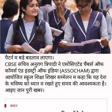
बदलाव, जानें किस साल से होगा लागू
लेखन
Nov 27, 2019
01:04 pm
मोना दीक्षित
क्या है खबर?
केंद्रीय माध्यमिक शिक्षा बोर्ड (CBSE) छात्रों के बीच
क्रिएटिव, महत्वपूर्ण और विश्लेषणात्मक सोच को बढ़ावा
देने के लिए 2023 तक 10वीं और 12वीं के प्रश्न पत्रों के
पैटर्न में बड़े बदलाव लाएगा।
CBSE सचिव अनुराग त्रिपाठी ने एसोसिएटेड चैंबर्स ऑफ
कॉमर्स एंड इंडस्ट्री ऑफ इंडिया (ASSOCHAM) द्वारा
आयोजित स्कूल शिक्षा शिखर सम्मेलन में कहा कि यह देश
के भविष्य को ध्यान में रखते हुए समय की आवश्यकता है।
बयान