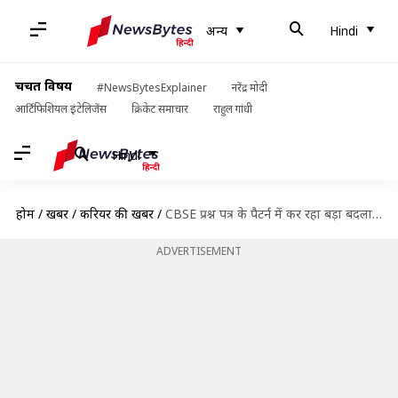
अन्य
Hindi
चर्चित विषय
#NewsBytesExplainer
नरेंद्र मोदी
आर्टिफिशियल इंटेलिजेंस
क्रिकेट समाचार
राहुल गांधी
Hindi
होम
/
खबरें
/
करियर की खबरें
/
CBSE प्रश्न पत्र के पैटर्न में कर रहा बड़ा बदलाव, जानें किस साल से होगा लागू
ADVERTISEMENT