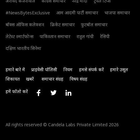
अरविंद केजरीवाल
कांग्रेस समाचार
नरेंद्र मोदी
ट्रैवल टिप्स
#NewsBytesExclusive
आम आदमी पार्टी समाचार
भाजपा समाचार
बॉक्स ऑफिस कलेक्शन
क्रिकेट समाचार
फुटबॉल समाचार
लेटेस्ट स्मार्टफोन्स
पाकिस्तान समाचार
राहुल गांधी
रेसिपी
दक्षिण भारतीय सिनेमा
हमारे बारे में
प्राइवेसी पॉलिसी
नियम
हमसे संपर्क करें
हमारे उसूल
शिकायत
खबरें
समाचार संग्रह
विषय संग्रह
हमें फॉलो करें
All rights reserved © Candela Labs Private Limited 2026