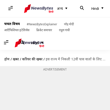
अन्य
Hindi
चर्चित विषय
#NewsBytesExplainer
नरेंद्र मोदी
आर्टिफिशियल इंटेलिजेंस
क्रिकेट समाचार
राहुल गांधी
Hindi
होम
/
खबरें
/
करियर की खबरें
/
इस राज्य में निकली 12वीं पास वालों के लिए बंपर भर्ती, जल्द करें आवेदन
ADVERTISEMENT