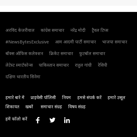
अरविंद केजरीवाल
कांग्रेस समाचार
नरेंद्र मोदी
ट्रैवल टिप्स
#NewsBytesExclusive
आम आदमी पार्टी समाचार
भाजपा समाचार
बॉक्स ऑफिस कलेक्शन
क्रिकेट समाचार
फुटबॉल समाचार
लेटेस्ट स्मार्टफोन्स
पाकिस्तान समाचार
राहुल गांधी
रेसिपी
दक्षिण भारतीय सिनेमा
हमारे बारे में
प्राइवेसी पॉलिसी
नियम
हमसे संपर्क करें
हमारे उसूल
शिकायत
खबरें
समाचार संग्रह
विषय संग्रह
हमें फॉलो करें