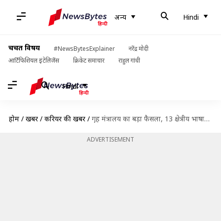
अन्य
Hindi
चर्चित विषय
#NewsBytesExplainer
नरेंद्र मोदी
आर्टिफिशियल इंटेलिजेंस
क्रिकेट समाचार
राहुल गांधी
Hindi
होम
/
खबरें
/
करियर की खबरें
/
गृह मंत्रालय का बड़ा फैसला, 13 क्षेत्रीय भाषाओं में होगी CAPF की भर्ती परीक्षाएं
ADVERTISEMENT