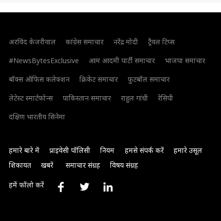
अरविंद केजरीवाल
कांग्रेस समाचार
नरेंद्र मोदी
ट्रैवल टिप्स
#NewsBytesExclusive
आम आदमी पार्टी समाचार
भाजपा समाचार
बॉक्स ऑफिस कलेक्शन
क्रिकेट समाचार
फुटबॉल समाचार
लेटेस्ट स्मार्टफोन्स
पाकिस्तान समाचार
राहुल गांधी
रेसिपी
दक्षिण भारतीय सिनेमा
हमारे बारे में
प्राइवेसी पॉलिसी
नियम
हमसे संपर्क करें
हमारे उसूल
शिकायत
खबरें
समाचार संग्रह
विषय संग्रह
हमें फॉलो करें