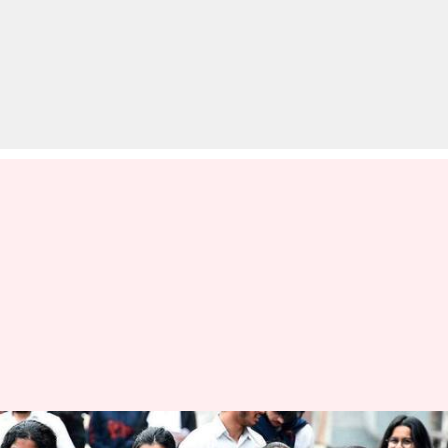
असम: फर्स्ट डिविजन में 12वीं पास