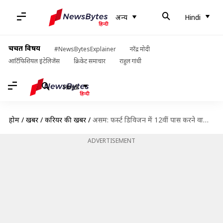
अन्य
Hindi
चर्चित विषय
#NewsBytesExplainer
नरेंद्र मोदी
आर्टिफिशियल इंटेलिजेंस
क्रिकेट समाचार
राहुल गांधी
Hindi
होम
/
खबरें
/
करियर की खबरें
/
असम: फर्स्ट डिविजन में 12वीं पास करने वाली लगभग 22,000 छात्राओं को मिलेगी स्कूटी
ADVERTISEMENT