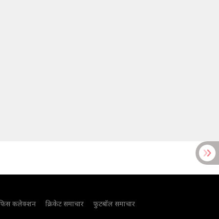
फिस कलेक्शन
क्रिकेट समाचार
फुटबॉल समाचार