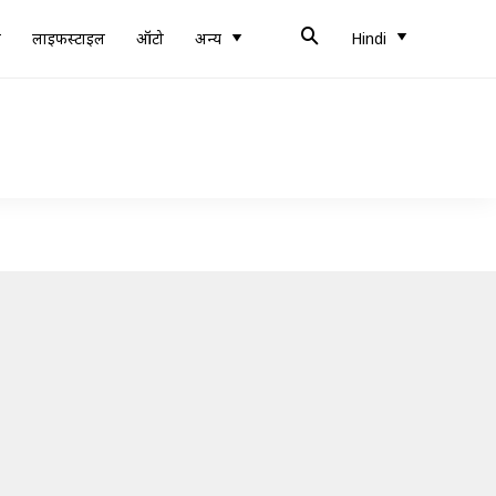
ब
लाइफस्टाइल
ऑटो
अन्य
Hindi