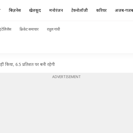
ा
बिज़नेस
खेलकूद
मनोरंजन
टेक्नोलॉजी
करियर
अजब-गज
ंटेलिजेंस
क्रिकेट समाचार
राहुल गांधी
नहीं किया, 6.5 प्रतिशत पर बनी रहेगी
ADVERTISEMENT