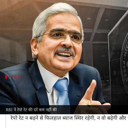
RBI ने 10वीं बार रेपो रेट में कोई बदला
लेखन
Oct 09, 2024
10:25 am
गजेंद्र
क्या है खबर?
भारतीय रिजर्व बैंक (RBI)
ने त्योहारों के बीच मौद्रिक नीत
RBI गर्वनर
शक्तिकांत दास
की अध्यक्षता वाली 6 सदस्यीय स
रेपो रेट
पिछले साल फरवरी में कम हुई थी दरें
RBI ने पिछले साल फरवरी में अंतिम बार
रेपो रेट
में बदलाव कि
बैंक ने महंगाई पर नियंत्रण के लिए मई, 2022 से फरवरी, 2023 
RBI ने रेपो रेट की दरें कम नहीं की
मई, 2022 से पहले रेपो रेट 4 प्रतिशत थी, जो फरवरी, 2023 मे
रेपो रेट न बढ़ने से फिलहाल ब्याज स्थिर रहेगी, न वो बढ़ेगी और