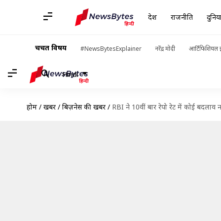
देश
राजनीति
दुनिय
चर्चित विषय
#NewsBytesExplainer
नरेंद्र मोदी
आर्टिफिशियल इ
Hindi
होम
/
खबरें
/
बिज़नेस की खबरें
/
RBI ने 10वीं बार रेपो रेट में कोई बदलाव 