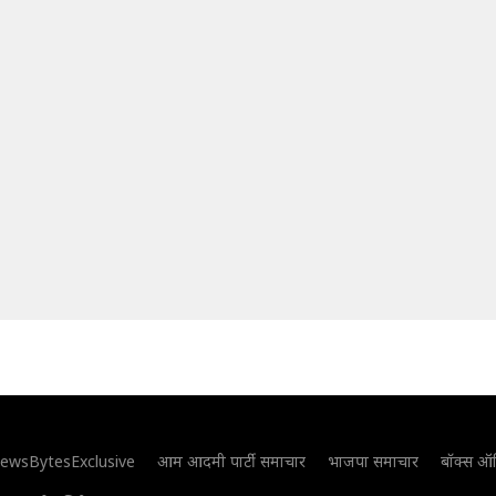
ewsBytesExclusive
आम आदमी पार्टी समाचार
भाजपा समाचार
बॉक्स ऑ