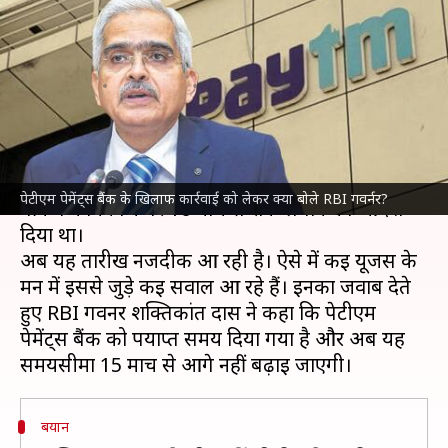
कार्रवाई की समयसीमा और आगे नहीं
बढ़ेगी- RBI गवर्नर
लेखन
Mar 11, 2024
01:45 pm
प्रमोद कुमार
क्या है खबर?
भारतीय रिजर्व बैंक
(RBI) ने
पेटीएम पेमेंट्स बैंक
के
पेटीएम पेमेंट्स बैंक के खिलाफ कार्रवाई को लेकर क्या बोले RBI गवर्नर?
बैंकिंग कामकाज पर 16 मार्च से रोक लगाने का आदेश
दिया था।
अब यह तारीख नजदीक आ रही है। ऐसे में कई यूजर्स के
मन में इससे जुड़े कई सवाल आ रहे हैं। इनका जवाब देते
हुए RBI गवर्नर शक्तिकांत दास ने कहा कि पेटीएम
पेमेंट्स बैंक को पर्याप्त समय दिया गया है और अब यह
बयान