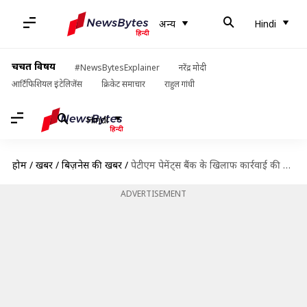
अन्य
Hindi
चर्चित विषय
#NewsBytesExplainer
नरेंद्र मोदी
आर्टिफिशियल इंटेलिजेंस
क्रिकेट समाचार
राहुल गांधी
Hindi
होम
/
खबरें
/
बिज़नेस की खबरें
/
पेटीएम पेमेंट्स बैंक के खिलाफ कार्रवाई की समयसीमा और आगे नहीं बढ़ेगी- RBI गवर्नर
ADVERTISEMENT