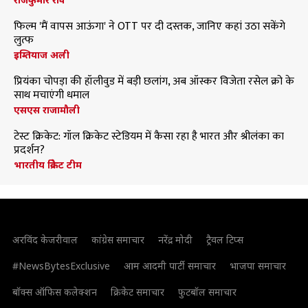
फिल्म 'मैं वापस आऊंगा' ने OTT पर दी दस्तक, जानिए कहां उठा सकेंगे
लुत्फ
इम्तियाज अली
प्रियंका चोपड़ा की हॉलीवुड में बड़ी छलांग, अब ऑस्कर विजेता रसेल क्रो के
साथ मचाएंगी धमाल
एसएस राजामौली
टेस्ट क्रिकेट: गॉल क्रिकेट स्टेडियम में कैसा रहा है भारत और श्रीलंका का
प्रदर्शन?
भारतीय क्रिकेट टीम
अरविंद केजरीवाल
कांग्रेस समाचार
नरेंद्र मोदी
ट्रैवल टिप्स
#NewsBytesExclusive
आम आदमी पार्टी समाचार
भाजपा समाचार
बॉक्स ऑफिस कलेक्शन
क्रिकेट समाचार
फुटबॉल समाचार