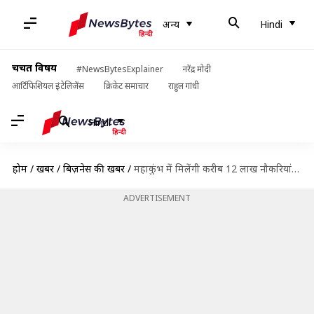
अन्य
Hindi
चर्चित विषय
#NewsBytesExplainer
नरेंद्र मोदी
आर्टिफिशियल इंटेलिजेंस
क्रिकेट समाचार
राहुल गांधी
Hindi
होम
/
खबरें
/
बिज़नेस की खबरें
/
महाकुंभ में मिलेंगी करीब 12 लाख नौकरियां, जानिए किस क्षेत्र में होगी सबसे ज्यादा
ADVERTISEMENT