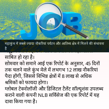
नौकरियां, जानिए किस क्षेत्र में होगी
सबसे ज्यादा
लेखन
Jan 20, 2025
07:16 pm
दिनेश चंद शर्मा
क्या है खबर?
महाकुंभ में सबसे ज्यादा नौकरियां पर्यटन और आतिथ्य क्षेत्र में मिलने की संभावना
उत्तर प्रदेश
के प्रयागराज में चल रहा
महाकुंभ
आस्था और
है
श्रद्धा का संगम होने के साथ रोजगार का बड़ा जरिया
साबित हो रहा है।
सोमवार को समाने आई एक रिपोर्ट के अनुसार, 45 दिनों
तक चलने वाले कुंभ मेले में लभगभ 12 लाख नौकरियां
पैदा होंगी, जिससे विभिन्न क्षेत्रों में 8 लाख से अधिक
श्रमिकों को फायदा होगा।
ग्लोबल टेक्नोलॉजी और डिजिटल टैलेंट सॉल्यूशंस उपलब्ध
कराने वाली कंपनी NLB सर्विसेज की एक रिपोर्ट में यह