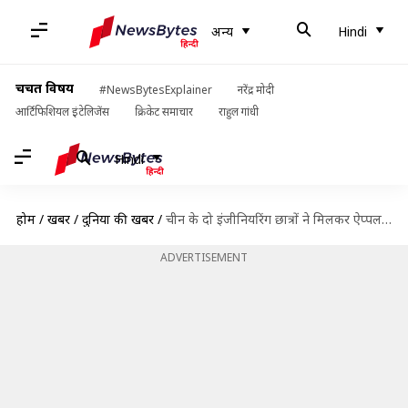
अन्य
Hindi
चर्चित विषय
#NewsBytesExplainer
नरेंद्र मोदी
आर्टिफिशियल इंटेलिजेंस
क्रिकेट समाचार
राहुल गांधी
Hindi
होम
/
खबरें
/
दुनिया की खबरें
/
चीन के दो इंजीनियरिंग छात्रों ने मिलकर ऐप्पल को लगाया छह करोड़ रुपये का चूना, जानें
ADVERTISEMENT