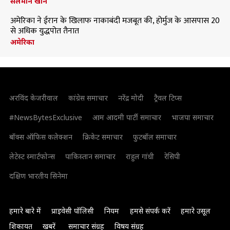
सलमान खान
अमेरिका ने ईरान के खिलाफ नाकाबंदी मजबूत की, होर्मुज के आसपास 20
से अधिक युद्धपोत तैनात
अमेरिका
अरविंद केजरीवाल
कांग्रेस समाचार
नरेंद्र मोदी
ट्रैवल टिप्स
#NewsBytesExclusive
आम आदमी पार्टी समाचार
भाजपा समाचार
बॉक्स ऑफिस कलेक्शन
क्रिकेट समाचार
फुटबॉल समाचार
लेटेस्ट स्मार्टफोन्स
पाकिस्तान समाचार
राहुल गांधी
रेसिपी
दक्षिण भारतीय सिनेमा
हमारे बारे में
प्राइवेसी पॉलिसी
नियम
हमसे संपर्क करें
हमारे उसूल
शिकायत
खबरें
समाचार संग्रह
विषय संग्रह