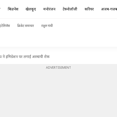
ा
बिज़नेस
खेलकूद
मनोरंजन
टेक्नोलॉजी
करियर
अजब-गज
ंटेलिजेंस
क्रिकेट समाचार
राहुल गांधी
ंप ने इमिग्रेशन पर लगाई अस्थायी रोक
ADVERTISEMENT