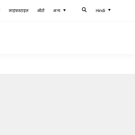
ब
लाइफस्टाइल
ऑटो
अन्य
Hindi