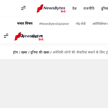
देश
राजनीति
दुनिय
चर्चित विषय
#NewsBytesExplainer
नरेंद्र मोदी
आर्टिफिशियल इ
Hindi
होम
/
खबरें
/
दुनिया की खबरें
/
अमेरिकी लोगों की नौकरियां बचाने के लिए ट्र