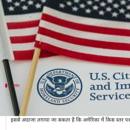
अमेरिकी लोगों की नौकरियां बचाने के लि
लेखन
Apr 21, 2020
11:38 am
प्रमोद कुमार
क्या है खबर?
कोरोना वायरस (COVID-19) के प्रकोप के बीच अमेरिकी राष्ट्र
ट्रंप ने ट्वीट कर जानकारी दी कि अदृश्य दुश्मन की तरफ स
रहे हैं।
असर
लॉकडाउन के कारण अमेरिका में करोड़ों लोग ब
गौरतलब है कि कोरोना वायरस महामारी के कारण वैश्विक अर्थव्
पिछले कुछ दिनों में यहां एक करोड़ से अधिक लोगों को नौकरियों 
इससे अंदाजा लगाया जा सकता है कि अमेरिका में किस स्तर पर 