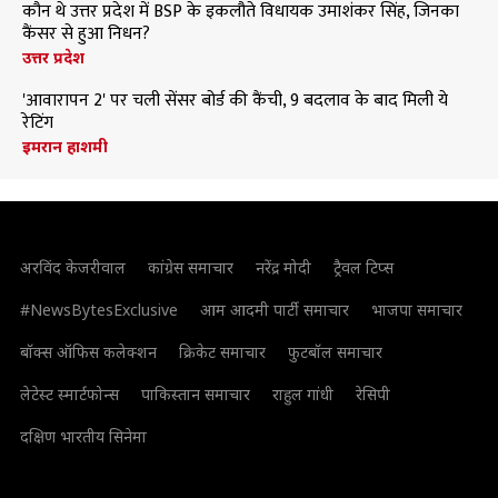
कौन थे उत्तर प्रदेश में BSP के इकलौते विधायक उमाशंकर सिंह, जिनका
कैंसर से हुआ निधन?
उत्तर प्रदेश
'आवारापन 2' पर चली सेंसर बोर्ड की कैंची, 9 बदलाव के बाद मिली ये
रेटिंग
इमरान हाशमी
अरविंद केजरीवाल
कांग्रेस समाचार
नरेंद्र मोदी
ट्रैवल टिप्स
#NewsBytesExclusive
आम आदमी पार्टी समाचार
भाजपा समाचार
बॉक्स ऑफिस कलेक्शन
क्रिकेट समाचार
फुटबॉल समाचार
लेटेस्ट स्मार्टफोन्स
पाकिस्तान समाचार
राहुल गांधी
रेसिपी
दक्षिण भारतीय सिनेमा