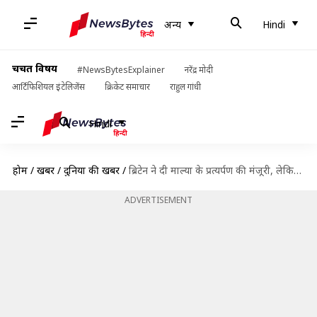
अन्य
Hindi
चर्चित विषय
#NewsBytesExplainer
नरेंद्र मोदी
आर्टिफिशियल इंटेलिजेंस
क्रिकेट समाचार
राहुल गांधी
Hindi
होम
/
खबरें
/
दुनिया की खबरें
/
ब्रिटेन ने दी माल्या के प्रत्यर्पण की मंजूरी, लेकिन भारत लाने में लग सकता है समय
ADVERTISEMENT